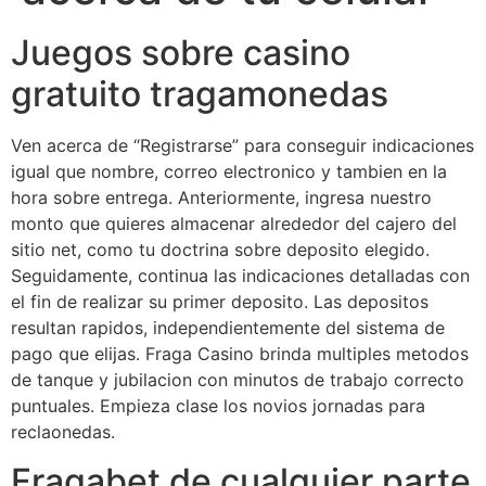
Juegos sobre casino
gratuito tragamonedas
Ven acerca de “Registrarse” para conseguir indicaciones
igual que nombre, correo electronico y tambien en la
hora sobre entrega. Anteriormente, ingresa nuestro
monto que quieres almacenar alrededor del cajero del
sitio net, como tu doctrina sobre deposito elegido.
Seguidamente, continua las indicaciones detalladas con
el fin de realizar su primer deposito. Las depositos
resultan rapidos, independientemente del sistema de
pago que elijas. Fraga Casino brinda multiples metodos
de tanque y jubilacion con minutos de trabajo correcto
puntuales. Empieza clase los novios jornadas para
reclaonedas.
Fragabet de cualquier parte