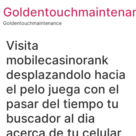
Skip
Goldentouchmaintena
to
content
Goldentouchmaintenance
Visita
mobilecasinorank
desplazandolo hacia
el pelo juega con el
pasar del tiempo tu
buscador al dia
acerca de tu celular