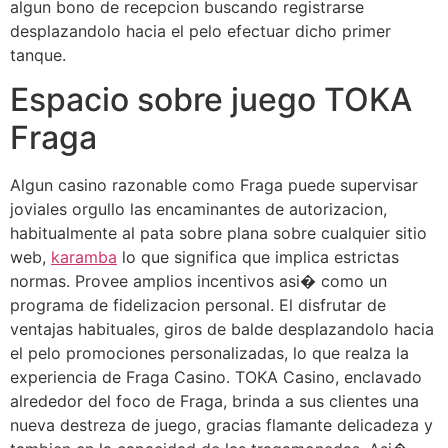
algun bono de recepcion buscando registrarse
desplazandolo hacia el pelo efectuar dicho primer
tanque.
Espacio sobre juego TOKA
Fraga
Algun casino razonable como Fraga puede supervisar
joviales orgullo las encaminantes de autorizacion,
habitualmente al pata sobre plana sobre cualquier sitio
web,
karamba
lo que significa que implica estrictas
normas. Provee amplios incentivos asi� como un
programa de fidelizacion personal. El disfrutar de
ventajas habituales, giros de balde desplazandolo hacia
el pelo promociones personalizadas, lo que realza la
experiencia de Fraga Casino. TOKA Casino, enclavado
alrededor del foco de Fraga, brinda a sus clientes una
nueva destreza de juego, gracias flamante delicadeza y