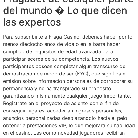
del mundo � Lo que dicen
las expertos
Para subscribirte a Fraga Casino, deberias haber por lo
menos dieciocho anos de vida o en la barra haber
cumplido de requisitos de edad avanzada para
participar acerca de su competencia. Los nuevos
participantes poseen completar algun transcurso de
demostracion de modo de ser (KYC), que significa el
emision sobre informacion personales de corroborar su
permanencia y no ha transpirado su proposito,
garantizando mismamente cualquier juego importante.
Registrate en el proyecto de asiento con el fin de
conseguir lugares, acceder an ingresos personales,
anuncios personalizadas desplazandolo hacia el pelo
obtener a prestaciones VIP, lo que mejorara su habilidad
en el casino. Las como novedad jugadores recibiran