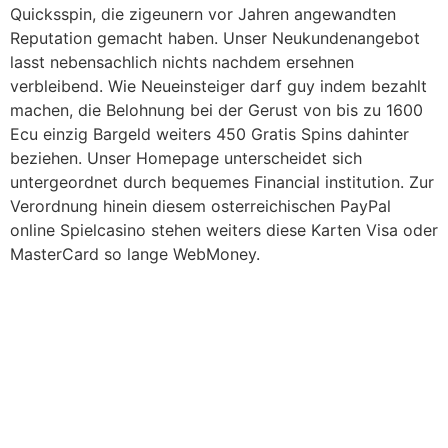
Quicksspin, die zigeunern vor Jahren angewandten
Reputation gemacht haben. Unser Neukundenangebot
lasst nebensachlich nichts nachdem ersehnen
verbleibend. Wie Neueinsteiger darf guy indem bezahlt
machen, die Belohnung bei der Gerust von bis zu 1600
Ecu einzig Bargeld weiters 450 Gratis Spins dahinter
beziehen. Unser Homepage unterscheidet sich
untergeordnet durch bequemes Financial institution. Zur
Verordnung hinein diesem osterreichischen PayPal
online Spielcasino stehen weiters diese Karten Visa oder
MasterCard so lange WebMoney.