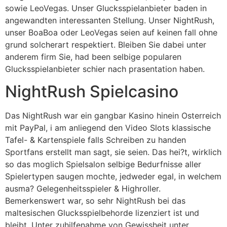
sowie LeoVegas. Unser Glucksspielanbieter baden in
angewandten interessanten Stellung. Unser NightRush,
unser BoaBoa oder LeoVegas seien auf keinen fall ohne
grund solcherart respektiert. Bleiben Sie dabei unter
anderem firm Sie, had been selbige popularen
Glucksspielanbieter schier nach prasentation haben.
NightRush Spielcasino
Das NightRush war ein gangbar Kasino hinein Osterreich
mit PayPal, i am anliegend den Video Slots klassische
Tafel- & Kartenspiele falls Schreiben zu handen
Sportfans erstellt man sagt, sie seien. Das hei?t, wirklich
so das moglich Spielsalon selbige Bedurfnisse aller
Spielertypen saugen mochte, jedweder egal, in welchem
ausma? Gelegenheitsspieler & Highroller.
Bemerkenswert war, so sehr NightRush bei das
maltesischen Glucksspielbehorde lizenziert ist und
bleibt. Unter zuhilfenahme von Gewissheit unter