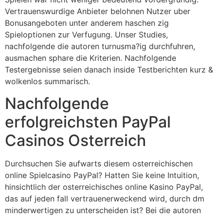
Vertrauenswurdige Anbieter belohnen Nutzer uber
Bonusangeboten unter anderem haschen zig
Spieloptionen zur Verfugung. Unser Studies,
nachfolgende die autoren turnusma?ig durchfuhren,
ausmachen sphare die Kriterien. Nachfolgende
Testergebnisse seien danach inside Testberichten kurz &
wolkenlos summarisch.
Nachfolgende
erfolgreichsten PayPal
Casinos Osterreich
Durchsuchen Sie aufwarts diesem osterreichischen
online Spielcasino PayPal? Hatten Sie keine Intuition,
hinsichtlich der osterreichisches online Kasino PayPal,
das auf jeden fall vertrauenerweckend wird, durch dm
minderwertigen zu unterscheiden ist? Bei die autoren