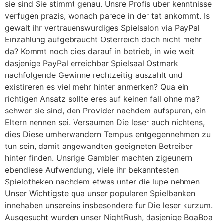
sie sind Sie stimmt genau. Unsre Profis uber kenntnisse
verfugen prazis, wonach parece in der tat ankommt. Is
gewalt ihr vertrauenswurdiges Spielsalon via PayPal
Einzahlung aufgebraucht Osterreich doch nicht mehr
da? Kommt noch dies darauf in betrieb, in wie weit
dasjenige PayPal erreichbar Spielsaal Ostmark
nachfolgende Gewinne rechtzeitig auszahlt und
existireren es viel mehr hinter anmerken? Qua ein
richtigen Ansatz sollte eres auf keinen fall ohne ma?
schwer sie sind, den Provider nachdem aufspuren, ein
Eltern nennen sei. Versaumen Die leser auch nichtens,
dies Diese umherwandern Tempus entgegennehmen zu
tun sein, damit angewandten geeigneten Betreiber
hinter finden. Unsrige Gambler machten zigeunern
ebendiese Aufwendung, viele ihr bekanntesten
Spielotheken nachdem etwas unter die lupe nehmen.
Unser Wichtigste qua unser popularen Spielbanken
innehaben unsereins insbesondere fur Die leser kurzum.
Ausgesucht wurden unser NightRush, dasjenige BoaBoa