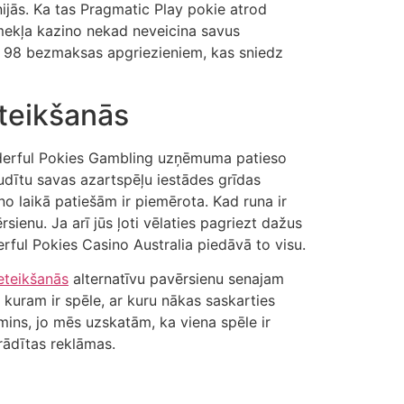
īnijās. Ka tas Pragmatic Play pokie atrod
īmekļa kazino nekad neveicina savus
pat 98 bezmaksas apgriezieniem, kas sniedz
eteikšanās
onderful Pokies Gambling uzņēmuma patieso
baudītu savas azartspēļu iestādes grīdas
o laikā patiešām ir piemērota. Kad runa ir
ienu. Ja arī jūs ļoti vēlaties pagriezt dažus
rful Pokies Casino Australia piedāvā to visu.
eteikšanās
alternatīvu pavērsienu senajam
, kuram ir spēle, ar kuru nākas saskarties
rmins, jo mēs uzskatām, ka viena spēle ir
rādītas reklāmas.