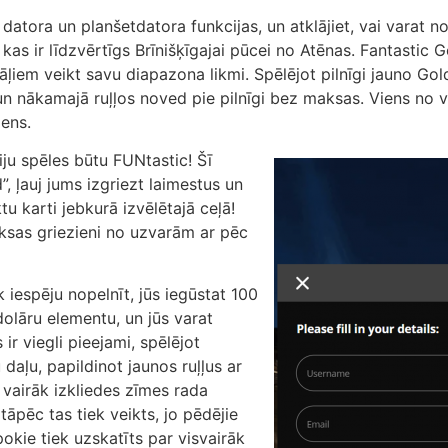
datora un planšetdatora funkcijas, un atklājiet, vai varat no
 kas ir līdzvērtīgs Brīnišķīgajai pūcei no Atēnas. Fantastic 
onāļiem veikt savu diapazona likmi. Spēlējot pilnīgi jauno 
ā un nākamajā ruļļos noved pie pilnīgi bez maksas. Viens no
iens.
iju spēles būtu FUNtastic! Šī
”, ļauj jums izgriezt laimestus un
u karti jebkurā izvēlētajā ceļā!
aksas griezieni no uzvarām ar pēc
k iespēju nopelnīt, jūs iegūstat 100
dolāru elementu, un jūs varat
ir viegli pieejami, spēlējot
 daļu, papildinot jaunos ruļļus ar
vairāk izkliedes zīmes rada
tāpēc tas tiek veikts, jo pēdējie
 pokie tiek uzskatīts par visvairāk