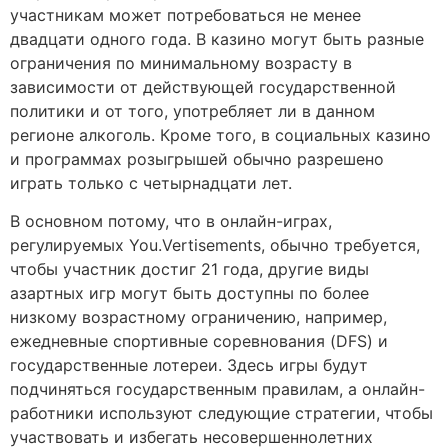
участникам может потребоваться не менее
двадцати одного года. В казино могут быть разные
ограничения по минимальному возрасту в
зависимости от действующей государственной
политики и от того, употребляет ли в данном
регионе алкоголь. Кроме того, в социальных казино
и программах розыгрышей обычно разрешено
играть только с четырнадцати лет.
В основном потому, что в онлайн-играх,
регулируемых You.Vertisements, обычно требуется,
чтобы участник достиг 21 года, другие виды
азартных игр могут быть доступны по более
низкому возрастному ограничению, например,
ежедневные спортивные соревнования (DFS) и
государственные лотереи. Здесь игры будут
подчиняться государственным правилам, а онлайн-
работники используют следующие стратегии, чтобы
участвовать и избегать несовершеннолетних