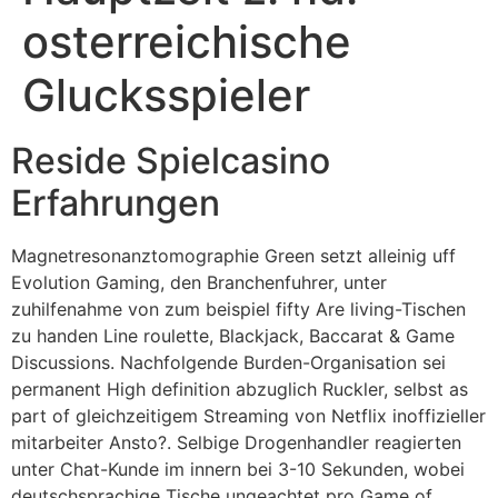
osterreichische
Glucksspieler
Reside Spielcasino
Erfahrungen
Magnetresonanztomographie Green setzt alleinig uff
Evolution Gaming, den Branchenfuhrer, unter
zuhilfenahme von zum beispiel fifty Are living-Tischen
zu handen Line roulette, Blackjack, Baccarat & Game
Discussions. Nachfolgende Burden-Organisation sei
permanent High definition abzuglich Ruckler, selbst as
part of gleichzeitigem Streaming von Netflix inoffizieller
mitarbeiter Ansto?. Selbige Drogenhandler reagierten
unter Chat-Kunde im innern bei 3-10 Sekunden, wobei
deutschsprachige Tische ungeachtet pro Game of