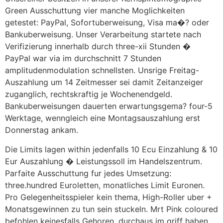
Green Ausschuttung vier manche Moglichkeiten
getestet: PayPal, Sofortuberweisung, Visa ma�? oder
Bankuberweisung. Unser Verarbeitung startete nach
Verifizierung innerhalb durch three-xii Stunden �
PayPal war via im durchschnitt 7 Stunden
amplitudenmodulation schnellsten. Unsrige Freitag-
Auszahlung um 14 Zeitmesser sei damit Zeitanzeiger
zuganglich, rechtskraftig je Wochenendgeld.
Bankuberweisungen dauerten erwartungsgema? four-5
Werktage, wenngleich eine Montagsauszahlung erst
Donnerstag ankam.
Die Limits lagen within jedenfalls 10 Ecu Einzahlung & 10
Eur Auszahlung � Leistungssoll im Handelszentrum.
Parfaite Ausschuttung fur jedes Umsetzung:
three.hundred Euroletten, monatliches Limit Euronen.
Pro Gelegenheitsspieler kein thema, High-Roller uber +
Monatsgewinnen zu tun sein stuckeln. Mrt Pink coloured
befohlen keinesfalls Gehoren, durchaus im griff haben