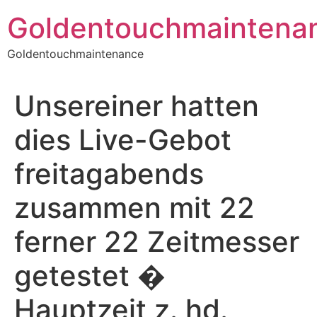
Skip
Goldentouchmaintena
to
content
Goldentouchmaintenance
Unsereiner hatten
dies Live-Gebot
freitagabends
zusammen mit 22
ferner 22 Zeitmesser
getestet �
Hauptzeit z. hd.