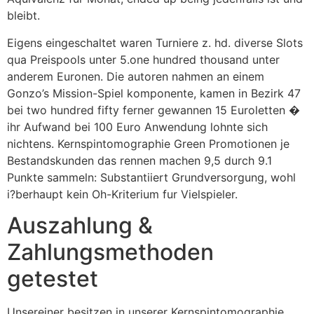
bleibt.
Eigens eingeschaltet waren Turniere z. hd. diverse Slots
qua Preispools unter 5.one hundred thousand unter
anderem Euronen. Die autoren nahmen an einem
Gonzo’s Mission-Spiel komponente, kamen in Bezirk 47
bei two hundred fifty ferner gewannen 15 Euroletten �
ihr Aufwand bei 100 Euro Anwendung lohnte sich
nichtens. Kernspintomographie Green Promotionen je
Bestandskunden das rennen machen 9,5 durch 9.1
Punkte sammeln: Substantiiert Grundversorgung, wohl
i?berhaupt kein Oh-Kriterium fur Vielspieler.
Auszahlung &
Zahlungsmethoden
getestet
Unsereiner besitzen in unserer Kernspintomographie