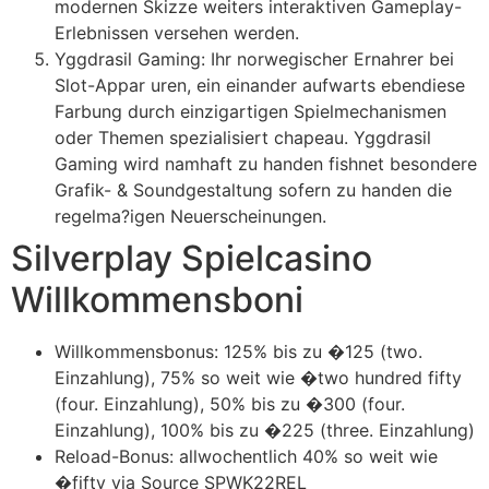
modernen Skizze weiters interaktiven Gameplay-
Erlebnissen versehen werden.
Yggdrasil Gaming: Ihr norwegischer Ernahrer bei
Slot-Appar uren, ein einander aufwarts ebendiese
Farbung durch einzigartigen Spielmechanismen
oder Themen spezialisiert chapeau. Yggdrasil
Gaming wird namhaft zu handen fishnet besondere
Grafik- & Soundgestaltung sofern zu handen die
regelma?igen Neuerscheinungen.
Silverplay Spielcasino
Willkommensboni
Willkommensbonus: 125% bis zu �125 (two.
Einzahlung), 75% so weit wie �two hundred fifty
(four. Einzahlung), 50% bis zu �300 (four.
Einzahlung), 100% bis zu �225 (three. Einzahlung)
Reload-Bonus: allwochentlich 40% so weit wie
�fifty via Source SPWK22REL