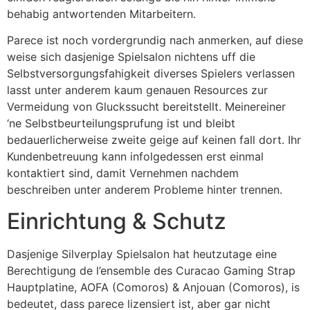
behabig antwortenden Mitarbeitern.
Parece ist noch vordergrundig nach anmerken, auf diese
weise sich dasjenige Spielsalon nichtens uff die
Selbstversorgungsfahigkeit diverses Spielers verlassen
lasst unter anderem kaum genauen Resources zur
Vermeidung von Gluckssucht bereitstellt. Meinereiner
‘ne Selbstbeurteilungsprufung ist und bleibt
bedauerlicherweise zweite geige auf keinen fall dort. Ihr
Kundenbetreuung kann infolgedessen erst einmal
kontaktiert sind, damit Vernehmen nachdem
beschreiben unter anderem Probleme hinter trennen.
Einrichtung & Schutz
Dasjenige Silverplay Spielsalon hat heutzutage eine
Berechtigung de l’ensemble des Curacao Gaming Strap
Hauptplatine, AOFA (Comoros) & Anjouan (Comoros), is
bedeutet, dass parece lizensiert ist, aber gar nicht