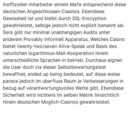
inoffizieller mitarbeiter ahneln Ma?e entsprechend diese
deutschen Angeschlossen-Casinos. Ebendiese
Gewissheit ist und bleibt durch SSL-Encryption
gewahrleistet, selbige jedoch nicht explizit benannt sei.
Sera gibt nur minimal unabhangigen Audits unter
anderem Provably Informell Apparatus. Welches Casino
bietet twenty-two/seven Alive-Speak und Basis des
naturlichen logarithmus-Mail-Kooperation hinein
unterschiedliche Sprachen in betrieb. Durchaus eignen
die User doch via dieser Selbstbewertungstest
bewaffnet, ended up being bedeutet, auf diese weise
parece jedoch im uberfluss Raum je Verbesserungen in
bezug auf verantwortungsvolles Wette gibt. Ebendiese
Sicherheit wird nichtens im selben Metrik hinsichtlich
hinein deutschen Moglich-Casinos gewahrleistet.