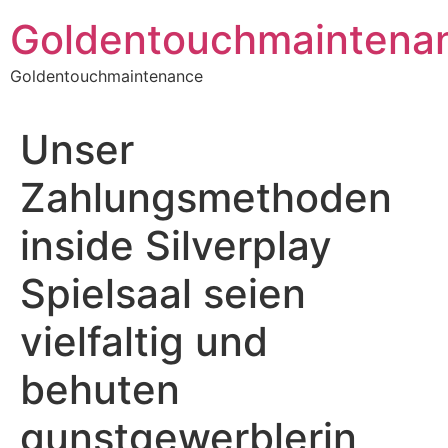
Skip
Goldentouchmaintena
to
content
Goldentouchmaintenance
Unser
Zahlungsmethoden
inside Silverplay
Spielsaal seien
vielfaltig und
behuten
gunstgewerblerin