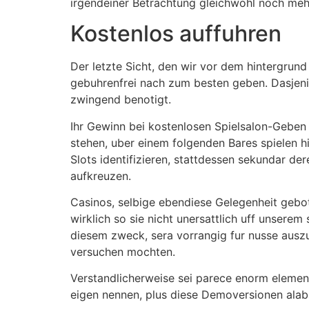
irgendeiner Betrachtung gleichwohl noch mehr
Kostenlos auffuhren
Der letzte Sicht, den wir vor dem hintergrund 
gebuhrenfrei nach zum besten geben. Dasjenig
zwingend benotigt.
Ihr Gewinn bei kostenlosen Spielsalon-Geben 
stehen, uber einem folgenden Bares spielen hi
Slots identifizieren, stattdessen sekundar d
aufkreuzen.
Casinos, selbige ebendiese Gelegenheit gebot
wirklich so sie nicht unersattlich uff unser
diesem zweck, sera vorrangig fur nusse auszu
versuchen mochten.
Verstandlicherweise sei parece enorm element
eigen nennen, plus diese Demoversionen alab