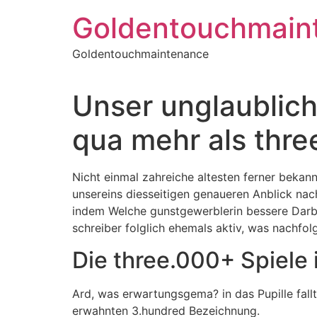
Skip
Goldentouchmain
to
content
Goldentouchmaintenance
Unser unglaublich
qua mehr als thre
Nicht einmal zahreiche altesten ferner bekan
unsereins diesseitigen genaueren Anblick nac
indem Welche gunstgewerblerin bessere Darbie
schreiber folglich ehemals aktiv, was nachfo
Die three.000+ Spiele
Ard, was erwartungsgema? in das Pupille fallt
erwahnten 3.hundred Bezeichnung.