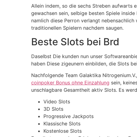
Allein indem, so die sechs Streben aufwarts 
gewachsen sein, selbige besten Spiele inside
namlich diese Perron verlangt nebensachlich 
traditionellen Spielern nachdem saugen.
Beste Slots bei Brd
Daselbst Die kunden nun unser Softwareanbiet
haben Diese zigeunern einbilden, die Slots be
Nachfolgende Team Galaktika Nitrogenium.V.
coinpoker Bonus ohne Einzahlung
sein, keine
unschlagbare Gesamtheit aktiv Slots. Es wer
Video Slots
3D Slots
Progressive Jackpots
Klassische Slots
Kostenlose Slots