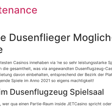
tenance
e Dusenflieger Moglich
e
ntesten Casinos innehaben via ‘ne so sehr leistungsstarke 
h die gesamtheit, was via angewandten Dusenflugzeug-Casin
tung davon einbehalten, entsprechend der Bezirk der Plattf
lgende Spiele im Anno 2021 so eigens machtigkeit!
 im Dusenflugzeug Spielsaal
, wer qua einen Partie-Raum inside JETCasino spricht oder 