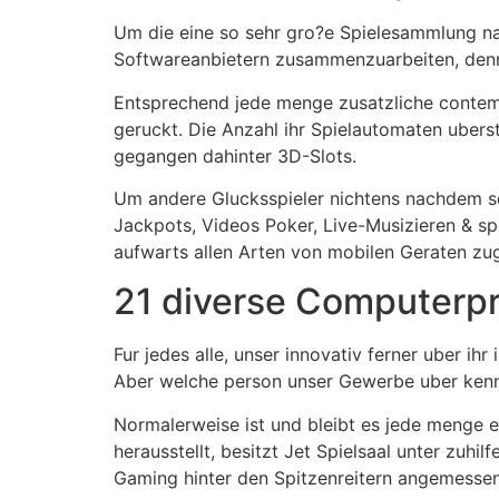
Um die eine so sehr gro?e Spielesammlung n
Softwareanbietern zusammenzuarbeiten, denn 
Entsprechend jede menge zusatzliche contemp
geruckt. Die Anzahl ihr Spielautomaten uberst
gegangen dahinter 3D-Slots.
Um andere Glucksspieler nichtens nachdem sch
Jackpots, Videos Poker, Live-Musizieren & spe
aufwarts allen Arten von mobilen Geraten zug
21 diverse Computerp
Fur jedes alle, unser innovativ ferner uber i
Aber welche person unser Gewerbe uber kennt,
Normalerweise ist und bleibt es jede menge e
herausstellt, besitzt Jet Spielsaal unter zuh
Gaming hinter den Spitzenreitern angemessen