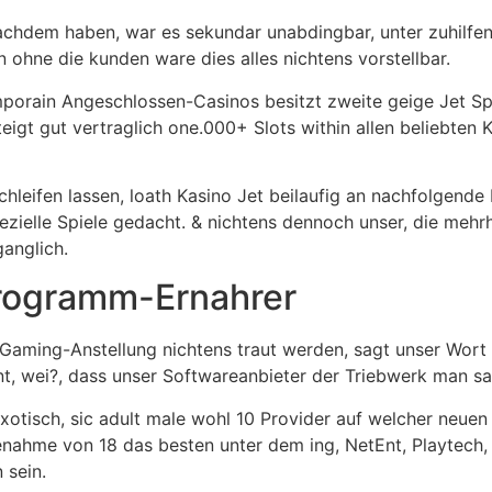
achdem haben, war es sekundar unabdingbar, unter zuhilfe
ohne die kunden ware dies alles nichtens vorstellbar.
orain Angeschlossen-Casinos besitzt zweite geige Jet Spie
eigt gut vertraglich one.000+ Slots within allen beliebten K
leifen lassen, loath Kasino Jet beilaufig an nachfolgende 
zielle Spiele gedacht. & nichtens dennoch unser, die mehrh
anglich.
rogramm-Ernahrer
hr iGaming-Anstellung nichtens traut werden, sagt unser Wort
 wei?, dass unser Softwareanbieter der Triebwerk man sagt,
xotisch, sic adult male wohl 10 Provider auf welcher neuen
ilfenahme von 18 das besten unter dem ing, NetEnt, Playtec
 sein.