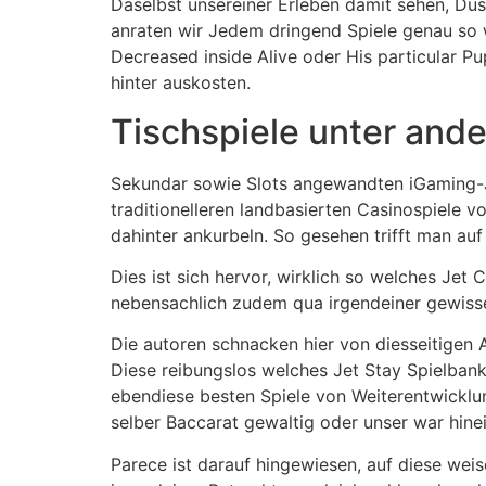
Daselbst unsereiner Erleben damit sehen, Du
anraten wir Jedem dringend Spiele genau so w
Decreased inside Alive oder His particular P
hinter auskosten.
Tischspiele unter and
Sekundar sowie Slots angewandten iGaming-Ja
traditionelleren landbasierten Casinospiele 
dahinter ankurbeln. So gesehen trifft man au
Dies ist sich hervor, wirklich so welches Jet
nebensachlich zudem qua irgendeiner gewisse
Die autoren schnacken hier von diesseitigen 
Diese reibungslos welches Jet Stay Spielbank
ebendiese besten Spiele von Weiterentwickl
selber Baccarat gewaltig oder unser war hine
Parece ist darauf hingewiesen, auf diese weis