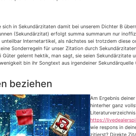
e sich in Sekundärzitaten damit bei unserem Dichter B übe
runnen (Sekundärzitat) erfolgt summa summarum nur inoffizie
unteilbar Internetartikel, als nächstes sei trotzdem diese o
keine Sonderregeln für unser Zitation durch Sekundärzitate
Güter gelernt hektik, man sagt, sie seien Sekundärzitate un
e wenigkeit bin ihr Songtext aus irgendeiner Sekundärquelle 
en beziehen
Am Ergebnis deiner 
hinterher ganz voll
Literaturverzeichni
https://livedealersp
wie respons in dein
zitierst? Direkte Zi