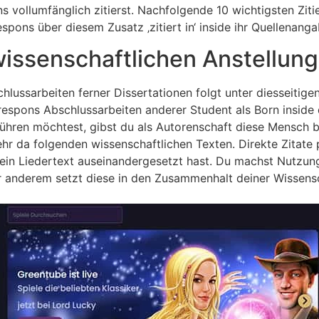
s vollumfänglich zitierst. Nachfolgende 10 wichtigsten Ziti
ons über diesem Zusatz ‚zitiert in‘ inside ihr Quellenangabe
 wissenschaftlichen Anstellun
hlussarbeiten ferner Dissertationen folgt unter diesseitig
respons Abschlussarbeiten anderer Student als Born inside 
hren möchtest, gibst du als Autorenschaft diese Mensch bz
 da folgenden wissenschaftlichen Texten. Direkte Zitate p
r ein Liedertext auseinandergesetzt hast. Du machst Nutzun
r anderem setzt diese in den Zusammenhalt deiner Wissens