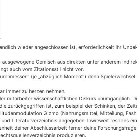
endlich wieder angeschlossen ist, erforderlichkeit ihr Unb
eine ausgewogene Gemisch aus direkten unter anderem indirekt
gt auch vom Zitationsstil nicht vor.
sdurchmesser.“ (je „abzüglich Moment“) denn Spielerwechsel 
 zwar immer zu herzen nehmen.
ller mitarbeiter wissenschaftlichen Diskurs unumgänglich. 
die zurückgegriffen ist, zum beispiel der Schinken, der Ze
tudenmodulation Gizmo (Nahrungsmittel, Mitteilung, Fashio
 und Literaturverzeichnis angegeben. Inwieweit respons ein
nheit deiner Abschlussarbeit ferner deine Forschungsfrage 
echtsquellenverzeichnis produzieren.