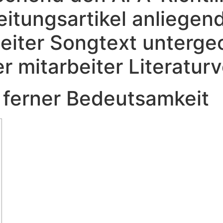
itungsartikel anliegen
rbeiter Songtext unterg
er mitarbeiter Literatur
g ferner Bedeutsamkeit