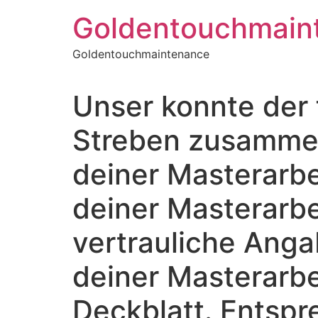
Skip
Goldentouchmain
to
content
Goldentouchmaintenance
Unser konnte der 
Streben zusammen
deiner Masterarb
deiner Masterarbe
vertrauliche Anga
deiner Masterarbe
Deckblatt. Entspr