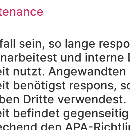
tenance
fall sein, so lange res
arbeitest und interne 
eit nutzt. Angewandten
it benötigst respons, s
ben Dritte verwendest.
it befindet gegenseitig
echend den APA-Richtli