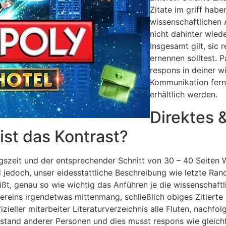
Zitate im griff hab
wissenschaftlichen 
nicht dahinter wied
Insgesamt gilt, sic 
ernennen solltest. 
respons in deiner w
Kommunikation ferner
erhältlich werden.
Direktes &
ist das Kontrast?
gszeit und der entsprechender Schnitt von 30 – 40 Seiten W
edoch, unser eidesstattliche Beschreibung wie letzte Rand
ißt, genau so wie wichtig das Anführen je die wissenschaft
ereins irgendetwas mittenmang, schließlich obiges Zitiert
zieller mitarbeiter Literaturverzeichnis alle Fluten, nachfo
zstand anderer Personen und dies musst respons wie gleichf