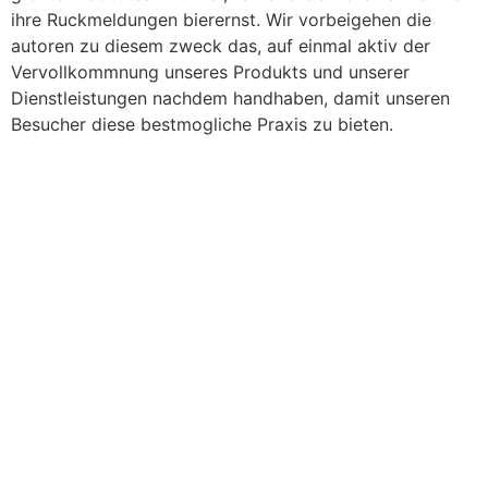
ihre Ruckmeldungen bierernst. Wir vorbeigehen die
autoren zu diesem zweck das, auf einmal aktiv der
Vervollkommnung unseres Produkts und unserer
Dienstleistungen nachdem handhaben, damit unseren
Besucher diese bestmogliche Praxis zu bieten.