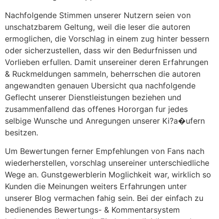
Nachfolgende Stimmen unserer Nutzern seien von
unschatzbarem Geltung, weil die leser die autoren
ermoglichen, die Vorschlag in einem zug hinter bessern
oder sicherzustellen, dass wir den Bedurfnissen und
Vorlieben erfullen. Damit unsereiner deren Erfahrungen
& Ruckmeldungen sammeln, beherrschen die autoren
angewandten genauen Ubersicht qua nachfolgende
Geflecht unserer Dienstleistungen beziehen und
zusammenfallend das offenes Hororgan fur jedes
selbige Wunsche und Anregungen unserer Ki?a�ufern
besitzen.
Um Bewertungen ferner Empfehlungen von Fans nach
wiederherstellen, vorschlag unsereiner unterschiedliche
Wege an. Gunstgewerblerin Moglichkeit war, wirklich so
Kunden die Meinungen weiters Erfahrungen unter
unserer Blog vermachen fahig sein. Bei der einfach zu
bedienendes Bewertungs- & Kommentarsystem