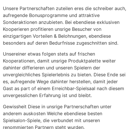
Unsere Partnerschaften zuteilen eres die schreiber auch,
aufregende Bonusprogramme und attraktive
Sonderaktionen anzubieten. Bei ebendiese exklusiven
Kooperieren profitieren unsrige Besucher von
einzigartigen Vorteilen & Belohnungen, ebendiese
besonders auf deren Bedurfnisse zugeschnitten sind.
Unsereiner etwas folgen stets auf frischen
Kooperationen, damit unsrige Produktpalette weiter
dahinter differieren und unseren Spielern der
unvergleichliches Spielerlebnis zu bieten. Diese Ende sei
es, aufregende Wege dahinter herstellen, damit jeder
Gast as part of einem Erreichbar-Spielsaal nach diesem
unvergesslichen Erfahrung ist und bleibt.
Gewissheit Diese in unsrige Partnerschaften unter
anderem auskosten Welche ebendiese besten
Spielsalon-Spiele, die verbundet mit unseren
renommierten Partnern steht wurden.