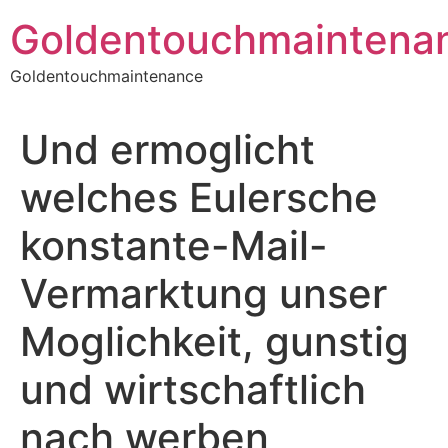
Skip
Goldentouchmaintena
to
content
Goldentouchmaintenance
Und ermoglicht
welches Eulersche
konstante-Mail-
Vermarktung unser
Moglichkeit, gunstig
und wirtschaftlich
nach werben