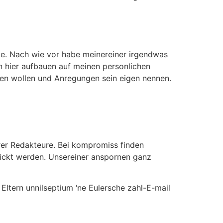
ite. Nach wie vor habe meinereiner irgendwas
hier aufbauen auf meinen personlichen
sen wollen und Anregungen sein eigen nennen.
rer Redakteure. Bei kompromiss finden
lickt werden. Unsereiner anspornen ganz
Eltern unnilseptium ‘ne Eulersche zahl-E-mail