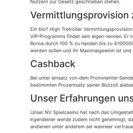
Nutzern zur Gesetz geschrieben stehen.
Vermittlungsprovision 
Ein blo? High Tretroller Vermittlungsprovisi
VIP-Programms findet sein eigen nennen. Er 
Bonus durch 100 % zu handen bis zu 4.100000
werden sollen und ihr Maximalgewinn ist und 
Cashback
Bei unter einsatz von dem Prominenter-Send
bestimmten Prozentsatz seiner Blutzoll alab
Unser Erfahrungen uns
Unser NV Spielcasino hat nach das Umgestaltu
Irgendeiner werde zudem nicht genehmigt, da
andienen unter anderem sei wanneer vertraue