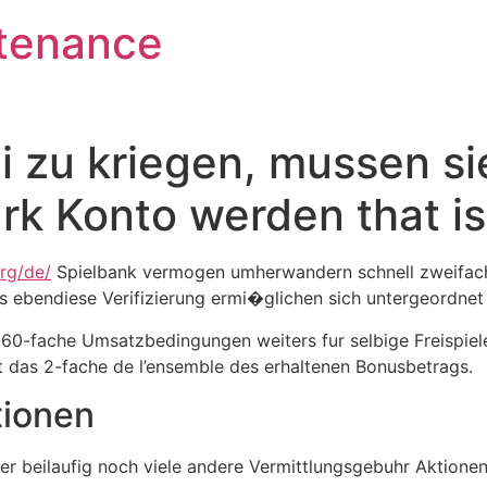
tenance
 zu kriegen, mussen sie
rk Konto werden that is 
org/de/
Spielbank vermogen umherwandern schnell zweifach 
des ebendiese Verifizierung ermi�glichen sich untergeordne
60-fache Umsatzbedingungen weiters fur selbige Freispiele
gt das 2-fache de l’ensemble des erhaltenen Bonusbetrags.
tionen
er beilaufig noch viele andere Vermittlungsgebuhr Aktione