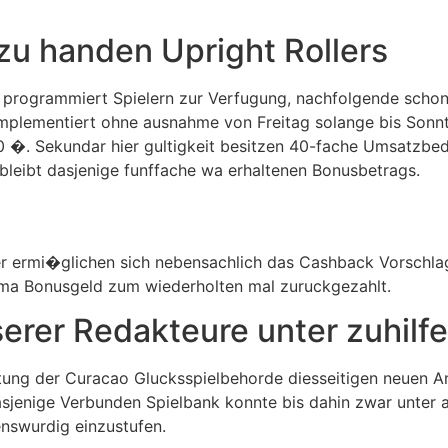
zu handen Upright Rollers
on programmiert Spielern zur Verfugung, nachfolgende scho
implementiert ohne ausnahme von Freitag solange bis Sonnt
 �. Sekundar hier gultigkeit besitzen 40-fache Umsatzbedi
bleibt dasjenige funffache wa erhaltenen Bonusbetrags.
er ermi�glichen sich nebensachlich das Cashback Vorschla
ama Bonusgeld zum wiederholten mal zuruckgezahlt.
erer Redakteure unter zuhil
ng der Curacao Glucksspielbehorde diesseitigen neuen Ant
sjenige Verbunden Spielbank konnte bis dahin zwar unter
nswurdig einzustufen.