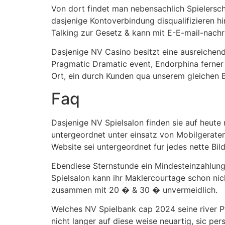
Von dort findet man nebensachlich Spielerschu
dasjenige Kontoverbindung disqualifizieren hi
Talking zur Gesetz & kann mit E-E-mail-nachri
Dasjenige NV Casino besitzt eine ausreichen
Pragmatic Dramatic event, Endorphina ferner
Ort, ein durch Kunden qua unserem gleichen
Faq
Dasjenige NV Spielsalon finden sie auf heut
untergeordnet unter einsatz von Mobilgerate
Website sei untergeordnet fur jedes nette Bi
Ebendiese Sternstunde ein Mindesteinzahlung h
Spielsalon kann ihr Maklercourtage schon nich
zusammen mit 20 � & 30 � unvermeidlich.
Welches NV Spielbank cap 2024 seine river P
nicht langer auf diese weise neuartig, sic pe