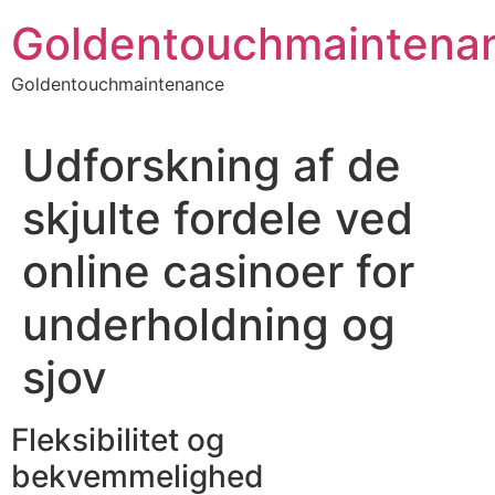
Skip
Goldentouchmaintena
to
content
Goldentouchmaintenance
Udforskning af de
skjulte fordele ved
online casinoer for
underholdning og
sjov
Fleksibilitet og
bekvemmelighed