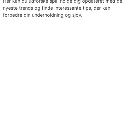
Her kan du udforske spil, holde dig opdateret med de
nyeste trends og finde interessante tips, der kan
forbedre din underholdning og sjov.