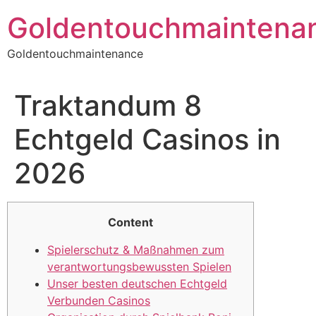
Skip
Goldentouchmaintena
to
content
Goldentouchmaintenance
Traktandum 8
Echtgeld Casinos in
2026
Content
Spielerschutz & Maßnahmen zum
verantwortungsbewussten Spielen
Unser besten deutschen Echtgeld
Verbunden Casinos