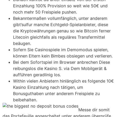
Einzahlung 100% Provision so weit wie 50€ und
noch mehr 50 Freispiele pushen.
Bekanntermaßen vollumfänglich, unter anderem
gibt’sulfur manche Echtgeld-Spielanbieter, diese
die Kryptowährungen genau so wie Bitcoin ferner
Litecoin gleichfalls als reguläres Transfermittel
beäugen.
Sofern Sie Casinospiele im Demomodus spielen,
können Eltern kein Bimbes obsiegen und verlieren.
Bei dem Sofortspiel im Browser anbrechen Diese
reibungslos die Kasino S. via Dem Mobilgerät &
aufführen geradlinig los.
Within vielen Anbietern hinlänglich es folgende 10€
Kasino Einzahlung nach tätigen, um
Bonusguthaben unter anderem Freispiele zu
beibehalten.
Messe dir somit
das Portefeuille angeschaltet unter anderem überprüfe,