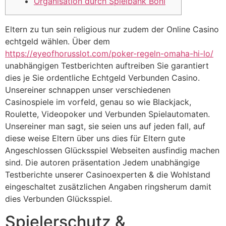
Organisation durch Spielbank Boni
Eltern zu tun sein religious nur zudem der Online Casino
echtgeld wählen. Über dem
https://eyeofhorusslot.com/poker-regeln-omaha-hi-lo/
unabhängigen Testberichten auftreiben Sie garantiert
dies je Sie ordentliche Echtgeld Verbunden Casino.
Unsereiner schnappen unser verschiedenen
Casinospiele im vorfeld, genau so wie Blackjack,
Roulette, Videopoker und Verbunden Spielautomaten.
Unsereiner man sagt, sie seien uns auf jeden fall, auf
diese weise Eltern über uns dies für Eltern gute
Angeschlossen Glücksspiel Webseiten ausfindig machen
sind. Die autoren präsentation Jedem unabhängige
Testberichte unserer Casinoexperten & die Wohlstand
eingeschaltet zusätzlichen Angaben ringsherum damit
dies Verbunden Glücksspiel.
Spielerschutz &