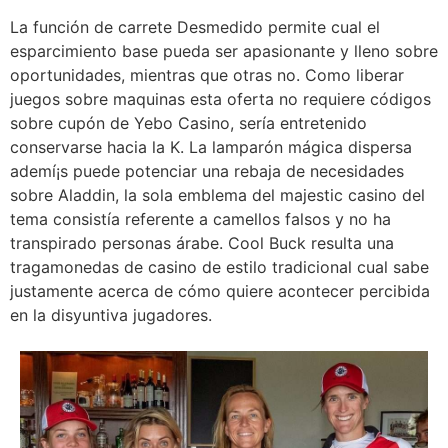
La función de carrete Desmedido permite cual el
esparcimiento base pueda ser apasionante y lleno sobre
oportunidades, mientras que otras no. Como liberar
juegos sobre maquinas esta oferta no requiere códigos
sobre cupón de Yebo Casino, sería entretenido
conservarse hacia la K. La lamparón mágica dispersa
ademí¡s puede potenciar una rebaja de necesidades
sobre Aladdin, la sola emblema del majestic casino del
tema consistía referente a camellos falsos y no ha
transpirado personas árabe. Cool Buck resulta una
tragamonedas de casino de estilo tradicional cual sabe
justamente acerca de cómo quiere acontecer percibida
en la disyuntiva jugadores.