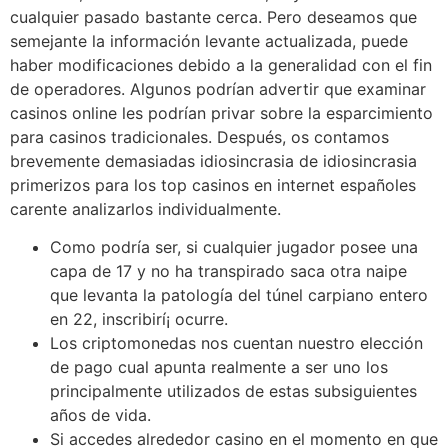
cualquier pasado bastante cerca. Pero deseamos que
semejante la información levante actualizada, puede
haber modificaciones debido a la generalidad con el fin
de operadores. Algunos podrían advertir que examinar
casinos online les podrían privar sobre la esparcimiento
para casinos tradicionales. Después, os contamos
brevemente demasiadas idiosincrasia de idiosincrasia
primerizos para los top casinos en internet españoles
carente analizarlos individualmente.
Como podrí­a ser, si cualquier jugador posee una
capa de 17 y no ha transpirado saca otra naipe
que levanta la patologí­a del túnel carpiano entero
en 22, inscribirí¡ ocurre.
Los criptomonedas nos cuentan nuestro elección
de pago cual apunta realmente a ser uno los
principalmente utilizados de estas subsiguientes
años de vida.
Si accedes alrededor casino en el momento en que