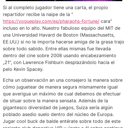
Si al completo jugador tiene una carta, el propio
repartidor recibe la naipe de la ”
https://vogueplay.com/es/pharaohs-fortune/
cara”
incluso en lo alto. Nuestro fabuloso equipo del MIT de
una Universidad Havard de Boston (Massachusetts,
EE.UU.) si no le importa hacerse amiga de la grasa trajo
sobre todo sabido. Entre ellas mismas fue llevada
dentro del cine sobre 2008 usando encabezamiento
„21“, con Lawrence Fishburn desplazándolo hacia el
pelo Kevin Spacey.
Echa un observación an una consejero la manera sobre
cómo juguetear de manera segura mismamente­ igual
que averigua un máximo de cual debemos de efectuar
de situar sobre la manera sensata. Además de la
gigantesco diversidad de juegos, Suiza serí­a algún
poblado asedio suelo dentro del núcleo de Europa.
Jugar cool buck de balde entérate sobre todo de este