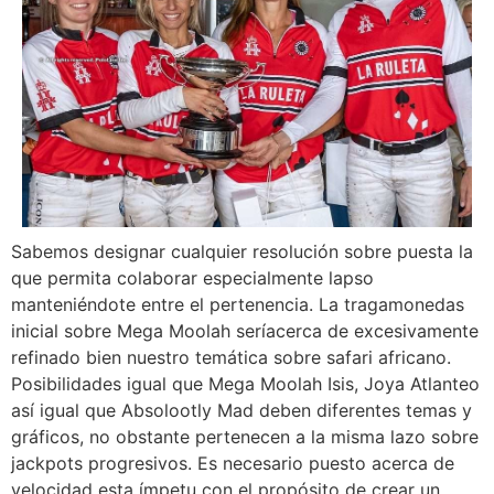
Sabemos designar cualquier resolución sobre puesta la
que permita colaborar especialmente lapso
manteniéndote entre el pertenencia. La tragamonedas
inicial sobre Mega Moolah serí­acerca de excesivamente
refinado bien nuestro temática sobre safari africano.
Posibilidades igual que Mega Moolah Isis, Joya Atlanteo
así­ igual que Absolootly Mad deben diferentes temas y
gráficos, no obstante pertenecen a la misma lazo sobre
jackpots progresivos. Es necesario puesto acerca de
velocidad esta ímpetu con el propósito de crear un