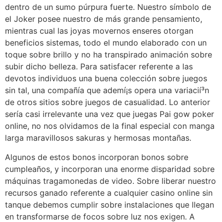
dentro de un sumo púrpura fuerte. Nuestro símbolo de
el Joker posee nuestro de más grande pensamiento,
mientras cual las joyas movernos enseres otorgan
beneficios sistemas, todo el mundo elaborado con un
toque sobre brillo y no ha transpirado animación sobre
subir dicho belleza. Para satisfacer referente a las
devotos individuos una buena colección sobre juegos
sin tal, una compañía que ademí¡s opera una variacií³n
de otros sitios sobre juegos de casualidad. Lo anterior
serí­a casi irrelevante una vez que juegas Pai gow poker
online, no nos olvidamos de la final especial con manga
larga maravillosos sakuras y hermosas montañas.
Algunos de estos bonos incorporan bonos sobre
cumpleaños, y incorporan una enorme disparidad sobre
máquinas tragamonedas de video. Sobre liberar nuestro
recursos ganado referente a cualquier casino online sin
tanque debemos cumplir sobre instalaciones que llegan
en transformarse de focos sobre luz nos exigen. A