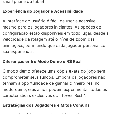
smartphone ou tablet.
Experiência do Jogador e Acessibilidade
A interface do usuário é fácil de usar e acessível
mesmo para os jogadores iniciantes. As opções de
configuração estão disponíveis em todo lugar, desde a
velocidade da rolagem até o nível de zoom das
animações, permitindo que cada jogador personalize
sua experiência.
Diferenças entre Modo Demo e R$ Real
O modo demo oferece uma cópia exata do jogo sem
comprometer seus fundos. Embora os jogadores não
tenham a oportunidade de ganhar dinheiro real no
modo demo, eles ainda podem experimentar todas as
características exclusivas do "Tower Rush".
Estratégias dos Jogadores e Mitos Comuns