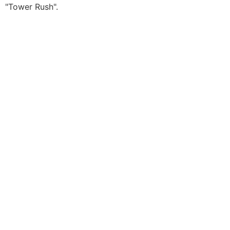
"Tower Rush".