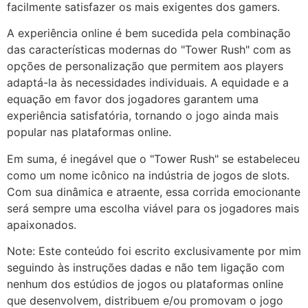
facilmente satisfazer os mais exigentes dos gamers.
A experiência online é bem sucedida pela combinação
das características modernas do "Tower Rush" com as
opções de personalização que permitem aos players
adaptá-la às necessidades individuais. A equidade e a
equação em favor dos jogadores garantem uma
experiência satisfatória, tornando o jogo ainda mais
popular nas plataformas online.
Em suma, é inegável que o "Tower Rush" se estabeleceu
como um nome icônico na indústria de jogos de slots.
Com sua dinâmica e atraente, essa corrida emocionante
será sempre uma escolha viável para os jogadores mais
apaixonados.
Note: Este conteúdo foi escrito exclusivamente por mim
seguindo às instruções dadas e não tem ligação com
nenhum dos estúdios de jogos ou plataformas online
que desenvolvem, distribuem e/ou promovam o jogo