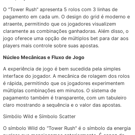
O "Tower Rush" apresenta 5 rolos com 3 linhas de
pagamento em cada um. O design do grid é moderno e
atraente, permitindo que os jogadores visualizem
claramente as combinações ganhadoras. Além disso, o
jogo oferece uma opção de múltiplos bet para dar aos
players mais controle sobre suas apostas.
Núcleo Mecânicas e Fluxo de Jogo
A experiência de jogo é bem sucedida pela simples
interface do jogador. A mecânica de rolagem dos rolos
é rápida, permitindo que os jogadores experimentem
múltiplas combinações em minutos. O sistema de
pagamento também é transparente, com um tabuleiro
claro mostrando a sequência e o valor das apostas.
Simbólo Wild e Símbolo Scatter
O símbolo Wild do "Tower Rush" é o símbolo da energia