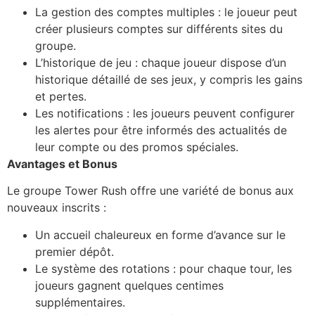
La gestion des comptes multiples : le joueur peut
créer plusieurs comptes sur différents sites du
groupe.
L’historique de jeu : chaque joueur dispose d’un
historique détaillé de ses jeux, y compris les gains
et pertes.
Les notifications : les joueurs peuvent configurer
les alertes pour être informés des actualités de
leur compte ou des promos spéciales.
Avantages et Bonus
Le groupe Tower Rush offre une variété de bonus aux
nouveaux inscrits :
Un accueil chaleureux en forme d’avance sur le
premier dépôt.
Le système des rotations : pour chaque tour, les
joueurs gagnent quelques centimes
supplémentaires.