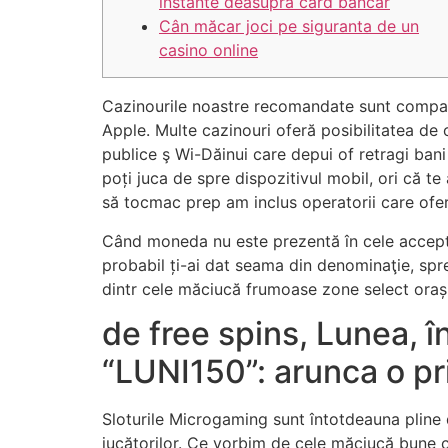
instante deasupra card bancar
Cân măcar joci pe siguranta de un
casino online
Cazinourile noastre recomandate sunt compati
Apple. Multe cazinouri oferă posibilitatea de 
publice ş Wi-Dăinui care depui of retragi bani
poți juca de spre dispozitivul mobil, ori că te
să tocmac prep am inclus operatorii care oferă
Când moneda nu este prezentă în cele accepta
probabil ți-ai dat seama din denominaţie, spre 
dintr cele măciucă frumoase zone select orașu
de free spins, Lunea, 
“LUNI150”: arunca o priv
Sloturile Microgaming sunt întotdeauna pline d
jucătorilor. Ce vorbim de cele măciucă bune 