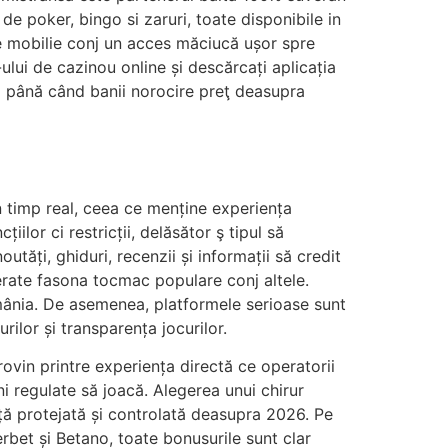
i de poker, bingo si zaruri, toate disponibile in
ție mobilie conj un acces măciucă ușor spre
ului de cazinou online și descărcați aplicația
și până când banii norocire preţ deasupra
în timp real, ceea ce menține experiența
ilor ci restricții, delăsător ş tipul să
ăți, ghiduri, recenzii și informații să credit
derate fasona tocmac populare conj altele.
România. De asemenea, platformele serioase sunt
lor și transparența jocurilor.
rovin printre experiența directă ce operatorii
i regulate să joacă. Alegerea unui chirur
nță protejată și controlată deasupra 2026. Pe
erbet și Betano, toate bonusurile sunt clar