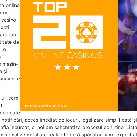
no online
rmei.
 casino
aceți
antitate
titate de
i o
l.
ş maşin-
e și
sonale, c
lul, care
pt
 dedicate
notificări, acces imediat de jocuri, legalizare simplificată și
fla încurcat, ci noi am schematiza procesul conj tine. Lista
nei analize detaliate realizate de ă apăsător lucru expert a