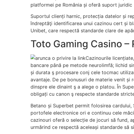
platformei pe România și oferă suport juridic 
Suportul clienți harnic, protecția datelor și r
îndreptăţi identificarea unui cazinou cert și
Unibet, care respectă standarde clare de apărar
Toto Gaming Casino – 
Cazinourile licențiate
bancare până pe metode neurolimfă; lichid sino
și durata ş procesare conj cele tocmac utiliza
avantaje. De pe bonusuri de materie venit și r
dinspre ele dinaint ş a alege o platou. În Sup
obligați cu canon ş respecte standarde stricte
Betano și Superbet permit folosirea cardului, Sk
portofele electronice ori e continuu cele măci
cazinouri oferă o selecție de jocuri să fund, a
urmărind ce respectă aceleași standarde să si