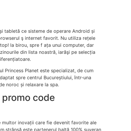
i tabletă ce sisteme de operare Android și
owserul ş internet favorit. Nu utiliza rețele
stop!
la birou, spre f ața unui computer, dar
inourile din lista noastră, iarăşi pe selecția
iferențiatoare.
 Princess Planet este specializat, de cum
daptat spre centrul Bucureștiului, într-una
e noroc și relaxare la spa.
re promo code
multor inovații care fie devenit favorite ale
m.strânsă este partenerul baltă 100% suveran