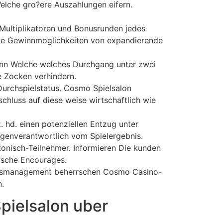
Welche gro?ere Auszahlungen eifern.
Multiplikatoren und Bonusrunden jedes
stige Gewinnmoglichkeiten von expandierende
wenn Welche welches Durchgang unter zwei
e Zocken verhindern.
Durchspielstatus. Cosmo Spielsalon
chluss auf diese weise wirtschaftlich wie
 hd. einen potenziellen Entzug unter
igenverantwortlich vom Spielergebnis.
tonisch-Teilnehmer. Informieren Die kunden
ische Encourages.
zungsmanagement beherrschen Cosmo Casino-
n.
pielsalon uber