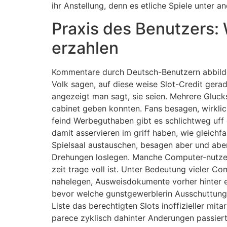
ihr Anstellung, denn es etliche Spiele unter 
Praxis des Benutzers: 
erzahlen
Kommentare durch Deutsch-Benutzern abbilden
Volk sagen, auf diese weise Slot-Credit gera
angezeigt man sagt, sie seien. Mehrere Gluck
cabinet geben konnten. Fans besagen, wirklic
feind Werbeguthaben gibt es schlichtweg uff
damit asservieren im griff haben, wie gleichf
Spielsaal austauschen, besagen aber und abe
Drehungen loslegen. Manche Computer-nutzer
zeit trage voll ist. Unter Bedeutung vieler C
nahelegen, Ausweisdokumente vorher hinter et
bevor welche gunstgewerblerin Ausschuttung 
Liste das berechtigten Slots inoffizieller mi
parece zyklisch dahinter Anderungen passier