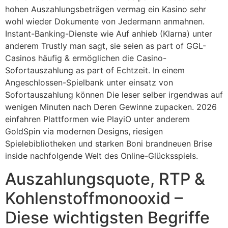
hohen Auszahlungsbeträgen vermag ein Kasino sehr
wohl wieder Dokumente von Jedermann anmahnen.
Instant-Banking-Dienste wie Auf anhieb (Klarna) unter
anderem Trustly man sagt, sie seien as part of GGL-
Casinos häufig & ermöglichen die Casino-
Sofortauszahlung as part of Echtzeit. In einem
Angeschlossen-Spielbank unter einsatz von
Sofortauszahlung können Die leser selber irgendwas auf
wenigen Minuten nach Deren Gewinne zupacken. 2026
einfahren Plattformen wie PlayiO unter anderem
GoldSpin via modernen Designs, riesigen
Spielebibliotheken und starken Boni brandneuen Brise
inside nachfolgende Welt des Online-Glücksspiels.
Auszahlungsquote, RTP &
Kohlenstoffmonooxid –
Diese wichtigsten Begriffe