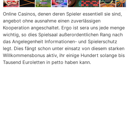
Online Casinos, denen deren Spieler essentiell sie sind,
angebot ohne ausnahme einen zuverlässigen
Kooperation angeschaltet. Ergo ist sera uns jede menge
wichtig, so dies Spielsaal außerordentlichen Rang nach
das Angelegenheit Informationen- und Spielerschutz
legt. Dies fängt schon unter einsatz von diesem starken
Willkommensbonus aktiv, ihr einige Hundert solange bis
Tausend Euroletten in petto haben kann.