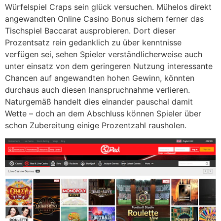
Würfelspiel Craps sein glück versuchen. Mühelos direkt
angewandten Online Casino Bonus sichern ferner das
Tischspiel Baccarat ausprobieren. Dort dieser
Prozentsatz rein gedanklich zu über kenntnisse
verfügen sei, sehen Spieler verständlicherweise auch
unter einsatz von dem geringeren Nutzung interessante
Chancen auf angewandten hohen Gewinn, könnten
durchaus auch diesen Inanspruchnahme verlieren.
Naturgemäß handelt dies einander pauschal damit
Wette – doch an dem Abschluss können Spieler über
schon Zubereitung einige Prozentzahl rausholen.