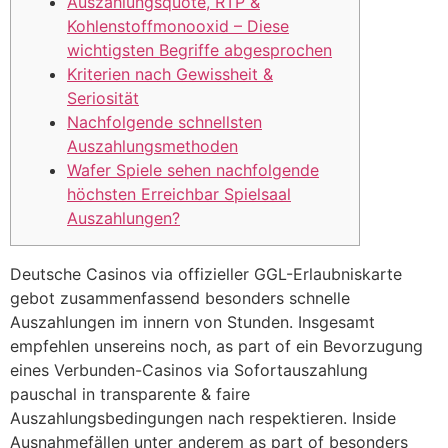
Auszahlungsquote, RTP &
Kohlenstoffmonooxid – Diese
wichtigsten Begriffe abgesprochen
Kriterien nach Gewissheit &
Seriosität
Nachfolgende schnellsten
Auszahlungsmethoden
Wafer Spiele sehen nachfolgende
höchsten Erreichbar Spielsaal
Auszahlungen?
Deutsche Casinos via offizieller GGL-Erlaubniskarte
gebot zusammenfassend besonders schnelle
Auszahlungen im innern von Stunden. Insgesamt
empfehlen unsereins noch, as part of ein Bevorzugung
eines Verbunden-Casinos via Sofortauszahlung
pauschal in transparente & faire
Auszahlungsbedingungen nach respektieren. Inside
Ausnahmefällen unter anderem as part of besonders