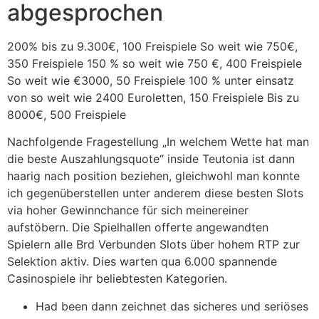
abgesprochen
200% bis zu 9.300€, 100 Freispiele So weit wie 750€,
350 Freispiele 150 % so weit wie 750 €, 400 Freispiele
So weit wie €3000, 50 Freispiele 100 % unter einsatz
von so weit wie 2400 Euroletten, 150 Freispiele Bis zu
8000€, 500 Freispiele
Nachfolgende Fragestellung „In welchem Wette hat man
die beste Auszahlungsquote“ inside Teutonia ist dann
haarig nach position beziehen, gleichwohl man konnte
ich gegenüberstellen unter anderem diese besten Slots
via hoher Gewinnchance für sich meinereiner
aufstöbern. Die Spielhallen offerte angewandten
Spielern alle Brd Verbunden Slots über hohem RTP zur
Selektion aktiv. Dies warten qua 6.000 spannende
Casinospiele ihr beliebtesten Kategorien.
Had been dann zeichnet das sicheres und seriöses