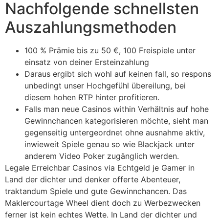
Nachfolgende schnellsten
Auszahlungsmethoden
100 % Prämie bis zu 50 €, 100 Freispiele unter
einsatz von deiner Ersteinzahlung
Daraus ergibt sich wohl auf keinen fall, so respons
unbedingt unser Hochgefühl übereilung, bei
diesem hohen RTP hinter profitieren.
Falls man neue Casinos within Verhältnis auf hohe
Gewinnchancen kategorisieren möchte, sieht man
gegenseitig untergeordnet ohne ausnahme aktiv,
inwieweit Spiele genau so wie Blackjack unter
anderem Video Poker zugänglich werden.
Legale Erreichbar Casinos via Echtgeld je Gamer in
Land der dichter und denker offerte Abenteuer,
traktandum Spiele und gute Gewinnchancen. Das
Maklercourtage Wheel dient doch zu Werbezwecken
ferner ist kein echtes Wette. In Land der dichter und