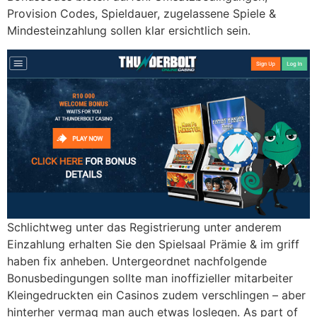
Provision Codes, Spieldauer, zugelassene Spiele &
Mindesteinzahlung sollen klar ersichtlich sein.
Schlichtweg unter das Registrierung unter anderem
Einzahlung erhalten Sie den Spielsaal Prämie & im griff
haben fix anheben. Untergeordnet nachfolgende
Bonusbedingungen sollte man inoffizieller mitarbeiter
Kleingedruckten ein Casinos zudem verschlingen – aber
hinterher vermag man auch etwas loslegen. As part of