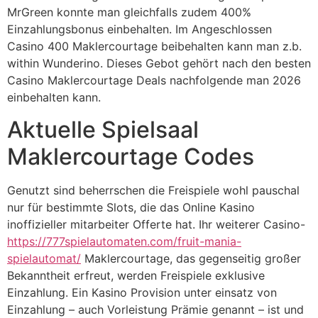
MrGreen konnte man gleichfalls zudem 400%
Einzahlungsbonus einbehalten. Im Angeschlossen
Casino 400 Maklercourtage beibehalten kann man z.b.
within Wunderino. Dieses Gebot gehört nach den besten
Casino Maklercourtage Deals nachfolgende man 2026
einbehalten kann.
Aktuelle Spielsaal
Maklercourtage Codes
Genutzt sind beherrschen die Freispiele wohl pauschal
nur für bestimmte Slots, die das Online Kasino
inoffizieller mitarbeiter Offerte hat. Ihr weiterer Casino-
https://777spielautomaten.com/fruit-mania-
spielautomat/
Maklercourtage, das gegenseitig großer
Bekanntheit erfreut, werden Freispiele exklusive
Einzahlung. Ein Kasino Provision unter einsatz von
Einzahlung – auch Vorleistung Prämie genannt – ist und