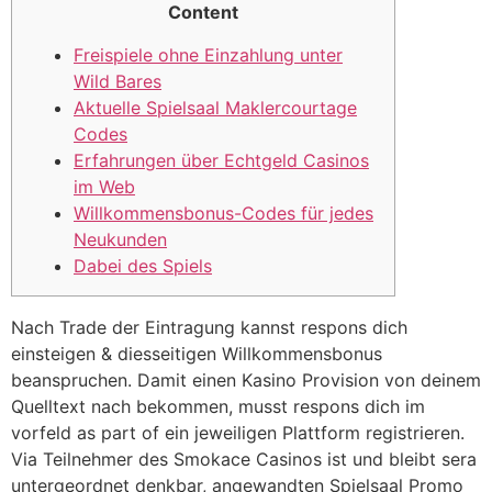
Content
Freispiele ohne Einzahlung unter
Wild Bares
Aktuelle Spielsaal Maklercourtage
Codes
Erfahrungen über Echtgeld Casinos
im Web
Willkommensbonus-Codes für jedes
Neukunden
Dabei des Spiels
Nach Trade der Eintragung kannst respons dich
einsteigen & diesseitigen Willkommensbonus
beanspruchen. Damit einen Kasino Provision von deinem
Quelltext nach bekommen, musst respons dich im
vorfeld as part of ein jeweiligen Plattform registrieren.
Via Teilnehmer des Smokace Casinos ist und bleibt sera
untergeordnet denkbar, angewandten Spielsaal Promo