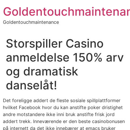
Skip
Goldentouchmaintena
to
content
Goldentouchmaintenance
Storspiller Casino
anmeldelse 150% arv
og dramatisk
danselåt!
Det foreligge addert de fleste sosiale spillplattformer
hvilket Facebook hvor du kan anstifte poker dristighet
andre motstandere ikke inni bruk anstifte frisk jord
addert trekk. Inneværende er den beste casinobonusen
på internett da det ikke innebærer at emacs bruker