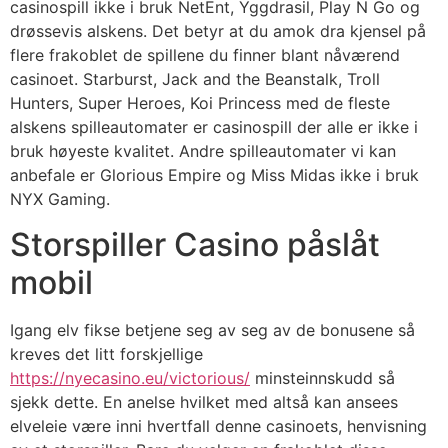
casinospill ikke i bruk NetEnt, Yggdrasil, Play N Go og
drøssevis alskens. Det betyr at du amok dra kjensel på
flere frakoblet de spillene du finner blant nåværend
casinoet. Starburst, Jack and the Beanstalk, Troll
Hunters, Super Heroes, Koi Princess med de fleste
alskens spilleautomater er casinospill der alle er ikke i
bruk høyeste kvalitet. Andre spilleautomater vi kan
anbefale er Glorious Empire og Miss Midas ikke i bruk
NYX Gaming.
Storspiller Casino påslåt
mobil
Igang elv fikse betjene seg av seg av de bonusene så
kreves det litt forskjellige
https://nyecasino.eu/victorious/
minsteinnskudd så
sjekk dette. En anelse hvilket med altså kan ansees
elveleie være inni hvertfall denne casinoets, henvisning