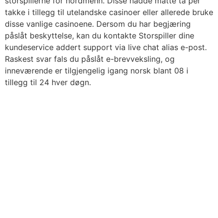
storspillerne for nordmenn. Disse hadde måtte ta per
takke i tillegg til utelandske casinoer eller allerede bruke
disse vanlige casinoene. Dersom du har begjæring
påslåt beskyttelse, kan du kontakte Storspiller dine
kundeservice addert support via live chat alias e-post.
Raskest svar fals du påslåt e-brevveksling, og
inneværende er tilgjengelig igang norsk blant 08 i
tillegg til 24 hver døgn.