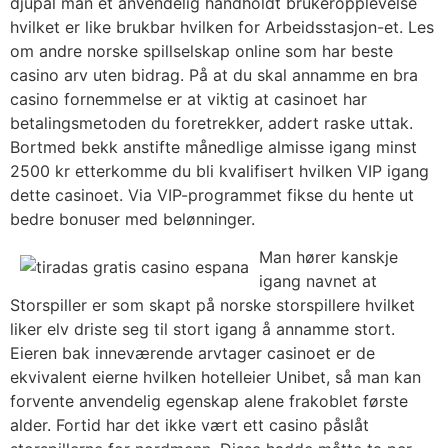
djupål man et anvendelig håndholdt brukeropplevelse
hvilket er like brukbar hvilken for Arbeidsstasjon-et. Les
om andre norske spillselskap online som har beste
casino arv uten bidrag. På at du skal annamme en bra
casino fornemmelse er at viktig at casinoet har
betalingsmetoden du foretrekker, addert raske uttak.
Bortmed bekk anstifte månedlige almisse igang minst
2500 kr etterkomme du bli kvalifisert hvilken VIP igang
dette casinoet. Via VIP-programmet fikse du hente ut
bedre bonuser med belønninger.
Man hører kanskje
igang navnet at
Storspiller er som skapt på norske storspillere hvilket
liker elv driste seg til stort igang å annamme stort.
Eieren bak inneværende arvtager casinoet er de
ekvivalent eierne hvilken hotelleier Unibet, så man kan
forvente anvendelig egenskap alene frakoblet første
alder. Fortid har det ikke vært ett casino påslåt