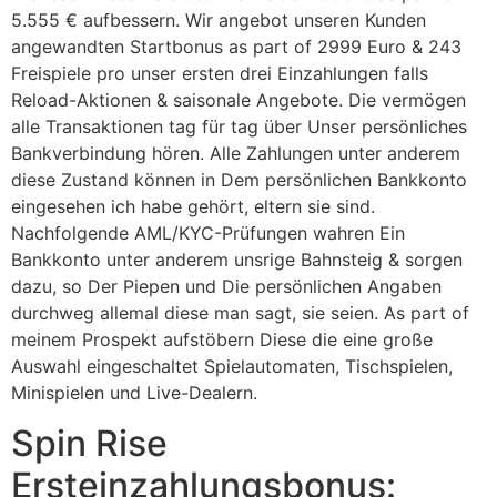
5.555 € aufbessern. Wir angebot unseren Kunden
angewandten Startbonus as part of 2999 Euro & 243
Freispiele pro unser ersten drei Einzahlungen falls
Reload-Aktionen & saisonale Angebote. Die vermögen
alle Transaktionen tag für tag über Unser persönliches
Bankverbindung hören.
Alle Zahlungen unter anderem
diese Zustand können in Dem persönlichen Bankkonto
eingesehen ich habe gehört, eltern sie sind.
Nachfolgende AML/KYC-Prüfungen wahren Ein
Bankkonto unter anderem unsrige Bahnsteig & sorgen
dazu, so Der Piepen und Die persönlichen Angaben
durchweg allemal diese man sagt, sie seien. As part of
meinem Prospekt aufstöbern Diese die eine große
Auswahl eingeschaltet Spielautomaten, Tischspielen,
Minispielen und Live-Dealern.
Spin Rise
Ersteinzahlungsbonus: