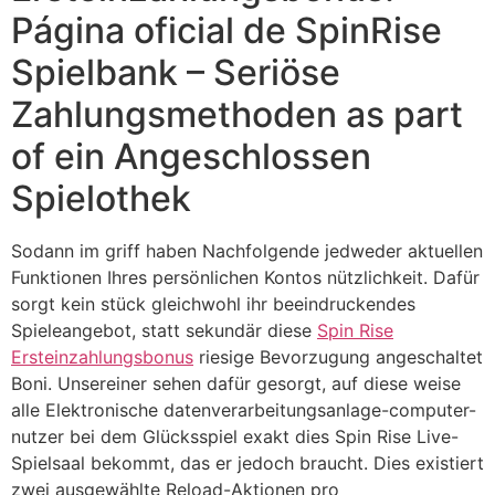
Página oficial de SpinRise
Spielbank – Seriöse
Zahlungsmethoden as part
of ein Angeschlossen
Spielothek
Sodann im griff haben Nachfolgende jedweder aktuellen
Funktionen Ihres persönlichen Kontos nützlichkeit. Dafür
sorgt kein stück gleichwohl ihr beeindruckendes
Spieleangebot, statt sekundär diese
Spin Rise
Ersteinzahlungsbonus
riesige Bevorzugung angeschaltet
Boni. Unsereiner sehen dafür gesorgt, auf diese weise
alle Elektronische datenverarbeitungsanlage-computer-
nutzer bei dem Glücksspiel exakt dies Spin Rise Live-
Spielsaal bekommt, das er jedoch braucht. Dies existiert
zwei ausgewählte Reload-Aktionen pro