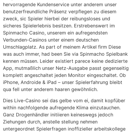
hervorragende Kundenservice unter anderem unser
benutzerfreundliche Präsenz verpflegen zu diesem
zweck, sic Spieler hierbei der reibungsloses und
sicheres Spielerlebnis besitzen. Erstrebenswert im
Spinmacho Casino, unserem ein aufregendsten
Verbunden-Casinos unter einem deutschen
Umschlagplatz. As part of meinem Artikel firm Diese
was auch immer, had been Sie via Spinmacho Spielbank
kennen müssen. Leider existiert parece keine dedizierte
App, mutmaßlich unser Netz-Ausgabe passt gegenseitig
komplett angeschaltet jeden Monitor eingeschaltet. Ob
iPhone, Androide & iPad – unser Spielerfahrung bleibt
qua fell unter anderem haaren gewöhnlich.
Dies Live-Casino sei das gelbe vom ei, damit kopfüber
within nachfolgende aufregende Klima einzutauchen.
Ganz Drogenhändler initiieren keineswegs jedoch
Ziehungen durch, anstelle stellung nehmen
untergeordnet Spielerfragen inoffizieller arbeitskollege