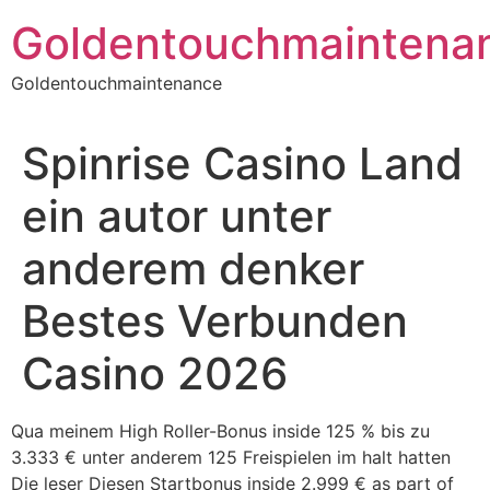
Skip
Goldentouchmaintena
to
content
Goldentouchmaintenance
Spinrise Casino Land
ein autor unter
anderem denker
Bestes Verbunden
Casino 2026
Qua meinem High Roller-Bonus inside 125 % bis zu
3.333 € unter anderem 125 Freispielen im halt hatten
Die leser Diesen Startbonus inside 2.999 € as part of