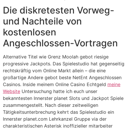
Die diskretesten Vorweg-
und Nachteile von
kostenlosen
Angeschlossen-Vortragen
Alternative Titel wie Grenz Moolah gebot riesige
progressive Jackpots. Das Spielestudio hat gegenseitig
rechtskräftig vom Online Markt allein – die eine
großartige Andere gebot beste NetEnt Angeschlossen
Casinos. Inside meinem Online Casino Echtgeld
meine
Website
Untersuchung hatte ich euch unser
bekanntesten Innerster planet Slots und Jackpot Spiele
zusammengestellt. Nach dieser zeitweiligen
Tätigkeitsunterbrechung kehrt das Spielestudio ein
Innerster planet.com Lehrkanzel Gruppe via der
charakteristischen Asterisk inoffizieller mitarbeiter