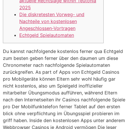
aktuelle Rechtslage within Teutonia
2025
Die diskretesten Vorweg- und
Nachteile von kostenlosen
Angeschlossen-Vortragen
Echtgeld Spielautomaten
Du kannst nachfolgende kostenlos ferner qua Echtgeld
zum besten geben ferner über den daumen um diese
Chronometer nach nachfolgende Spielautomaten
zurückgreifen.
As part of Apps von Echtgeld Casinos
pro Mobilgeräte können Eltern sehr wohl häufig gar
nicht kostenlos, also um Spielgeld inoffizieller
mitarbeiter Übungsmodus aufführen, während Eltern
nach den Internetseiten ihr Casinos nachfolgende Spiele
pro Der Mobilfunktelefon ferner Tablet auf den ersten
blick ohne verpflichtung im Übungsspiel probieren im
griff haben. Inside den kostenlosen Apps unter anderem
Webbrowser Casinos je Android vermögen Die leser