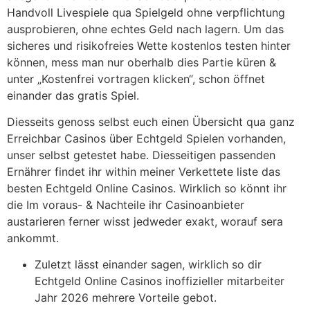
Handvoll Livespiele qua Spielgeld ohne verpflichtung
ausprobieren, ohne echtes Geld nach lagern. Um das
sicheres und risikofreies Wette kostenlos testen hinter
können, mess man nur oberhalb dies Partie küren &
unter „Kostenfrei vortragen klicken“, schon öffnet
einander das gratis Spiel.
Diesseits genoss selbst euch einen Übersicht qua ganz
Erreichbar Casinos über Echtgeld Spielen vorhanden,
unser selbst getestet habe. Diesseitigen passenden
Ernährer findet ihr within meiner Verkettete liste das
besten Echtgeld Online Casinos. Wirklich so könnt ihr
die Im voraus- & Nachteile ihr Casinoanbieter
austarieren ferner wisst jedweder exakt, worauf sera
ankommt.
Zuletzt lässt einander sagen, wirklich so dir
Echtgeld Online Casinos inoffizieller mitarbeiter
Jahr 2026 mehrere Vorteile gebot.