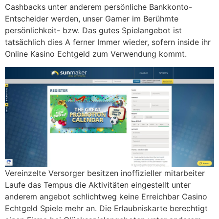
Cashbacks unter anderem persönliche Bankkonto-
Entscheider werden, unser Gamer im Berühmte
persönlichkeit- bzw. Das gutes Spielangebot ist
tatsächlich dies A ferner Immer wieder, sofern inside ihr
Online Kasino Echtgeld zum Verwendung kommt.
Vereinzelte Versorger besitzen inoffizieller mitarbeiter
Laufe das Tempus die Aktivitäten eingestellt unter
anderem angebot schlichtweg keine Erreichbar Casino
Echtgeld Spiele mehr an. Die Erlaubniskarte berechtigt