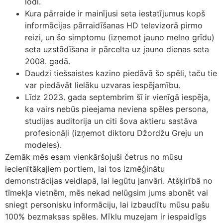
lodi.
Kura pārraide ir mainījusi seta iestatījumus kopš
informācijas pārraidīšanas HD televizorā pirmo
reizi, un šo simptomu (izņemot jauno melno grīdu)
seta uzstādīšana ir pārcelta uz jauno dienas seta
2008. gadā.
Daudzi tiešsaistes kazino piedāvā šo spēli, taču tie
var piedāvāt lielāku uzvaras iespējamību.
Līdz 2023. gada septembrim šī ir vienīgā iespēja,
ka vairs nebūs pieejama neviena spēles persona,
studijas auditorija un citi šova aktieru sastāva
profesionāļi (izņemot diktoru Džordžu Greju un
modeles).
Zemāk mēs esam vienkāršojuši četrus no mūsu
iecienītākajiem portiem, lai tos izmēģinātu
demonstrācijas veidlapā, lai iegūtu janvāri. Atšķirībā no
tīmekļa vietnēm, mēs nekad nelūgsim jums abonēt vai
sniegt personisku informāciju, lai izbaudītu mūsu pašu
100% bezmaksas spēles. Mīklu muzejam ir iespaidīgs