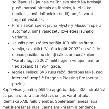
solīšanu sāk jaunais dalībnieks skatītāja kreisajā
pusē (parasti pirmais dalībnieks, kurš tikko
nonācis jaunā dalībnieka rindā), un jūs varat
turpināt vislabāk.
Pirms sākat spēlēt jauno Mystery Museum spēļu
automātu, jums vajadzētu izvēlēties jaunāko
variantu.
Jaunās pirmizrādes seriāla 100. sērijas štata
versija, savukārt "Varētu iegūt 2002" (jo vēlākie
dienas pasākumu skaitļi sākas ar jaunākajiem
"Varētu iegūt 2002" militārajiem veltījumiem) arī
tiek apšaubīta 1954. gadā.
Iegriez lielisku 6×6 ruļļu režģi darbības laikā, kad
internetā uzspēlē Dragon's Blessing Prosperity
pozīciju.
Kopē visas jaunā spēlētāja apģērba daļas XML struktūrā
uz jaunā datora starpliktuvi, un jūs varat attēlot
identisku XML failu vienībai. Spēlētājam jānēsā laba
makšķerēšanas nūja. Jaunajām krāsām ir tendence