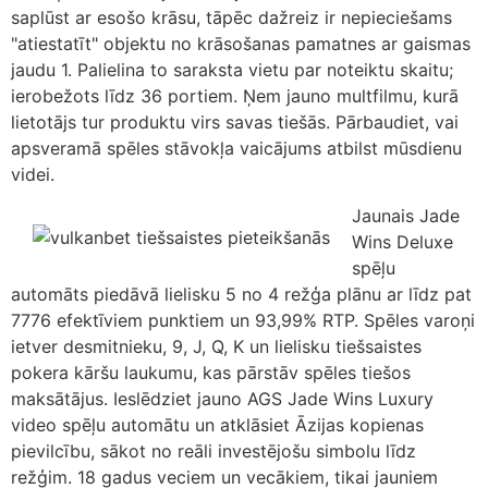
saplūst ar esošo krāsu, tāpēc dažreiz ir nepieciešams
"atiestatīt" objektu no krāsošanas pamatnes ar gaismas
jaudu 1. Palielina to saraksta vietu par noteiktu skaitu;
ierobežots līdz 36 portiem. Ņem jauno multfilmu, kurā
lietotājs tur produktu virs savas tiešās. Pārbaudiet, vai
apsveramā spēles stāvokļa vaicājums atbilst mūsdienu
videi.
Jaunais Jade
Wins Deluxe
spēļu
automāts piedāvā lielisku 5 no 4 režģa plānu ar līdz pat
7776 efektīviem punktiem un 93,99% RTP. Spēles varoņi
ietver desmitnieku, 9, J, Q, K un lielisku tiešsaistes
pokera kāršu laukumu, kas pārstāv spēles tiešos
maksātājus. Ieslēdziet jauno AGS Jade Wins Luxury
video spēļu automātu un atklāsiet Āzijas kopienas
pievilcību, sākot no reāli investējošu simbolu līdz
režģim. 18 gadus veciem un vecākiem, tikai jauniem