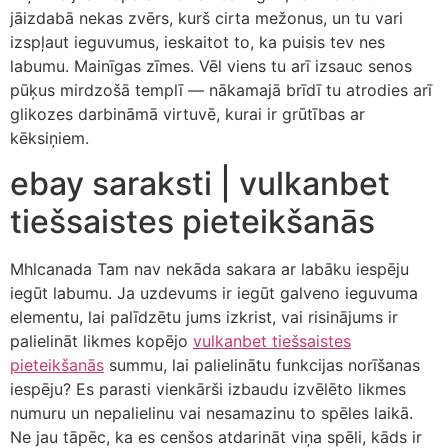
jāizdabā nekas zvērs, kurš cirta mežonus, un tu vari
izspļaut ieguvumus, ieskaitot to, ka puisis tev nes
labumu. Mainīgas zīmes. Vēl viens tu arī izsauc senos
pūķus mirdzošā templī — nākamajā brīdī tu atrodies arī
glikozes darbināmā virtuvē, kurai ir grūtības ar
kēksiņiem.
ebay saraksti | vulkanbet
tiešsaistes pieteikšanās
Mhlcanada Tam nav nekāda sakara ar labāku iespēju
iegūt labumu.
Ja uzdevums ir iegūt galveno ieguvuma
elementu, lai palīdzētu jums izkrist, vai risinājums ir
palielināt likmes kopējo
vulkanbet tiešsaistes
pieteikšanās
summu, lai palielinātu funkcijas norīšanas
iespēju? Es parasti vienkārši izbaudu izvēlēto likmes
numuru un nepalielinu vai nesamazinu to spēles laikā.
Ne jau tāpēc, ka es cenšos atdarināt viņa spēli, kāds ir