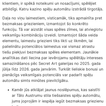
klientiem, ir spēkā noteikumi un nosacījumi, spēlējiet
atbildīgi. Katru kazino spēļu automātu izstrādā tirgotājs.
Daļa no viņu laimestiem, visticamāk, tiks apmainīta pret
bezmaksas griezieniem, izmantojot šo konkrēto
funkciju. Tā var aizstāt visas spēles zīmes, lai atvieglotu
veiksmīgu kombināciju izveidi. Izmantojot šāda veida
elementu, laimestu griezieni tiks likti uz likmēm, lai
palielinātu potenciālos laimestus vai vismaz atrastu
tiešu piekļuvi bezmaksas spēles elementam. Jaunākie
analītikas dati liecina par ievērojamu spēlētāju intereses
samazināšanos pēc Secret Art galerijas no 2025. gada
jūlija līdz 2026. gada janvārim. Turklāt lieliskie bonusi un
pienācīgs veiksmīgais potenciāls var padarīt spēļu
automātu simts minūtes pievilcīgāku.
Kamēr jūs atklājat jaunus noslēpumus, kas saistīti
ar Tālo Austrumu stila tiešsaistes spēļu automātu,
jums joprojām ir iespēja iegūt bezmaksas griezienu