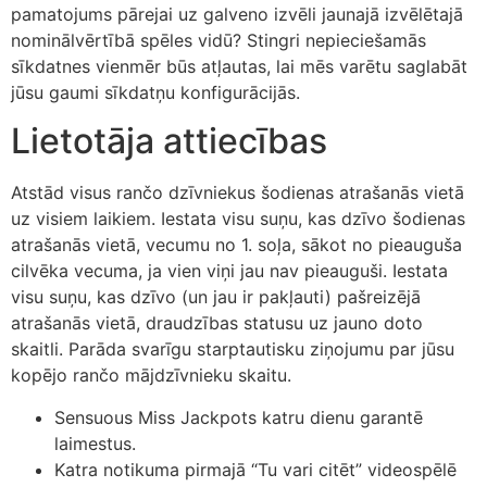
pamatojums pārejai uz galveno izvēli jaunajā izvēlētajā
nominālvērtībā spēles vidū? Stingri nepieciešamās
sīkdatnes vienmēr būs atļautas, lai mēs varētu saglabāt
jūsu gaumi sīkdatņu konfigurācijās.
Lietotāja attiecības
Atstād visus rančo dzīvniekus šodienas atrašanās vietā
uz visiem laikiem. Iestata visu suņu, kas dzīvo šodienas
atrašanās vietā, vecumu no 1. soļa, sākot no pieauguša
cilvēka vecuma, ja vien viņi jau nav pieauguši. Iestata
visu suņu, kas dzīvo (un jau ir pakļauti) pašreizējā
atrašanās vietā, draudzības statusu uz jauno doto
skaitli. Parāda svarīgu starptautisku ziņojumu par jūsu
kopējo rančo mājdzīvnieku skaitu.
Sensuous Miss Jackpots katru dienu garantē
laimestus.
Katra notikuma pirmajā “Tu vari citēt” videospēlē