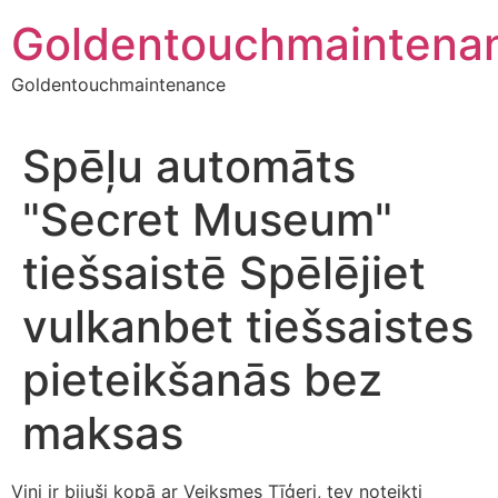
Skip
Goldentouchmaintena
to
content
Goldentouchmaintenance
Spēļu automāts
"Secret Museum"
tiešsaistē Spēlējiet
vulkanbet tiešsaistes
pieteikšanās bez
maksas
Viņi ir bijuši kopā ar Veiksmes Tīģeri, tev noteikti