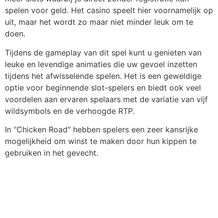
spelen voor geld. Het casino speelt hier voornamelijk op
uit, maar het wordt zo maar niet minder leuk om te
doen.
Tijdens de gameplay van dit spel kunt u genieten van
leuke en levendige animaties die uw gevoel inzetten
tijdens het afwisselende spelen. Het is een geweldige
optie voor beginnende slot-spelers en biedt ook veel
voordelen aan ervaren spelaars met de variatie van vijf
wildsymbols en de verhoogde RTP.
In "Chicken Road" hebben spelers een zeer kansrijke
mogelijkheid om winst te maken door hun kippen te
gebruiken in het gevecht.