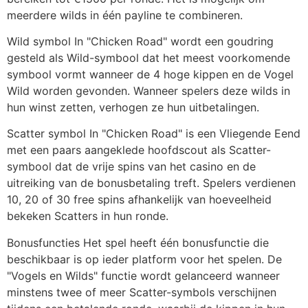
meerdere wilds in één payline te combineren.
Wild symbol In "Chicken Road" wordt een goudring
gesteld als Wild-symbool dat het meest voorkomende
symbool vormt wanneer de 4 hoge kippen en de Vogel
Wild worden gevonden. Wanneer spelers deze wilds in
hun winst zetten, verhogen ze hun uitbetalingen.
Scatter symbol In "Chicken Road" is een Vliegende Eend
met een paars aangeklede hoofdscout als Scatter-
symbool dat de vrije spins van het casino en de
uitreiking van de bonusbetaling treft. Spelers verdienen
10, 20 of 30 free spins afhankelijk van hoeveelheid
bekeken Scatters in hun ronde.
Bonusfuncties Het spel heeft één bonusfunctie die
beschikbaar is op ieder platform voor het spelen. De
"Vogels en Wilds" functie wordt gelanceerd wanneer
minstens twee of meer Scatter-symbols verschijnen