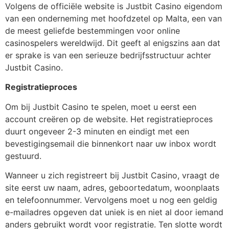
Volgens de officiële website is Justbit Casino eigendom
van een onderneming met hoofdzetel op Malta, een van
de meest geliefde bestemmingen voor online
casinospelers wereldwijd. Dit geeft al enigszins aan dat
er sprake is van een serieuze bedrijfsstructuur achter
Justbit Casino.
Registratieproces
Om bij Justbit Casino te spelen, moet u eerst een
account creëren op de website. Het registratieproces
duurt ongeveer 2-3 minuten en eindigt met een
bevestigingsemail die binnenkort naar uw inbox wordt
gestuurd.
Wanneer u zich registreert bij Justbit Casino, vraagt de
site eerst uw naam, adres, geboortedatum, woonplaats
en telefoonnummer. Vervolgens moet u nog een geldig
e-mailadres opgeven dat uniek is en niet al door iemand
anders gebruikt wordt voor registratie. Ten slotte wordt