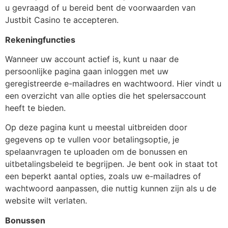
u gevraagd of u bereid bent de voorwaarden van
Justbit Casino te accepteren.
Rekeningfuncties
Wanneer uw account actief is, kunt u naar de
persoonlijke pagina gaan inloggen met uw
geregistreerde e-mailadres en wachtwoord. Hier vindt u
een overzicht van alle opties die het spelersaccount
heeft te bieden.
Op deze pagina kunt u meestal uitbreiden door
gegevens op te vullen voor betalingsoptie, je
spelaanvragen te uploaden om de bonussen en
uitbetalingsbeleid te begrijpen. Je bent ook in staat tot
een beperkt aantal opties, zoals uw e-mailadres of
wachtwoord aanpassen, die nuttig kunnen zijn als u de
website wilt verlaten.
Bonussen