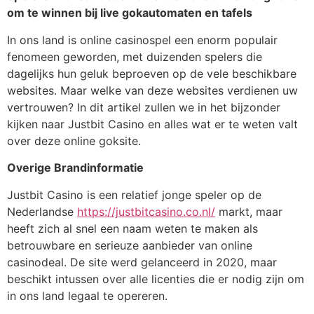
om te winnen bij live gokautomaten en tafels
In ons land is online casinospel een enorm populair
fenomeen geworden, met duizenden spelers die
dagelijks hun geluk beproeven op de vele beschikbare
websites. Maar welke van deze websites verdienen uw
vertrouwen? In dit artikel zullen we in het bijzonder
kijken naar Justbit Casino en alles wat er te weten valt
over deze online goksite.
Overige Brandinformatie
Justbit Casino is een relatief jonge speler op de
Nederlandse
https://justbitcasino.co.nl/
markt, maar
heeft zich al snel een naam weten te maken als
betrouwbare en serieuze aanbieder van online
casinodeal. De site werd gelanceerd in 2020, maar
beschikt intussen over alle licenties die er nodig zijn om
in ons land legaal te opereren.