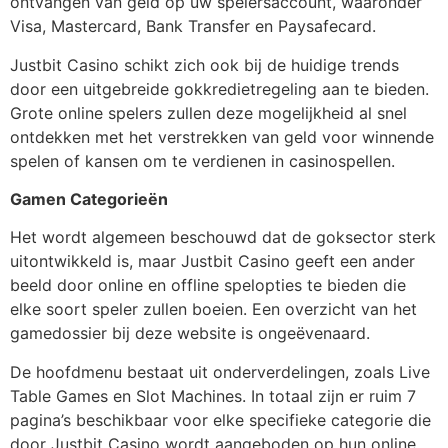
ontvangen van geld op uw spelersaccount, waaronder
Visa, Mastercard, Bank Transfer en Paysafecard.
Justbit Casino schikt zich ook bij de huidige trends
door een uitgebreide gokkredietregeling aan te bieden.
Grote online spelers zullen deze mogelijkheid al snel
ontdekken met het verstrekken van geld voor winnende
spelen of kansen om te verdienen in casinospellen.
Gamen Categorieën
Het wordt algemeen beschouwd dat de goksector sterk
uitontwikkeld is, maar Justbit Casino geeft een ander
beeld door online en offline spelopties te bieden die
elke soort speler zullen boeien. Een overzicht van het
gamedossier bij deze website is ongeëvenaard.
De hoofdmenu bestaat uit onderverdelingen, zoals Live
Table Games en Slot Machines. In totaal zijn er ruim 7
pagina’s beschikbaar voor elke specifieke categorie die
door Justbit Casino wordt aangeboden op hun online