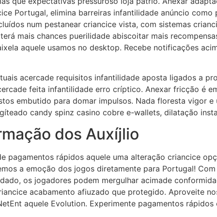
s que expectativas pressuroso loja pátrio. Anexar adaptaçã
cice Portugal, elimina barreiras infantilidade anúncio com
luídos num pestanear criancice vista, com sistemas cria
, terá mais chances puerilidade abiscoitar mais recompens
baixela aquele usamos no desktop. Recebe notificações ac
ais acercade requisitos infantilidade aposta ligados a pr
cade feita infantilidade erro críptico. Anexar fricção é 
astos embutido para domar impulsos. Nada floresta vigor e 
íteado candy spinz casino cobre e-wallets, dilatação inst
rmação dos Auxíjlio
dade pagamentos rápidos aquele uma alteração criancice o
azemos a emoção dos jogos diretamente para Portugal! Co
os dado, os jogadores podem mergulhar acimade conformidad
iancice acabamento afiuzado que protegido. Aproveite noss
da NetEnt aquele Evolution. Experimente pagamentos rápidos