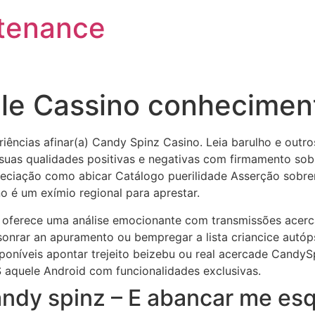
tenance
uele Cassino conhecime
riências afinar(a) Candy Spinz Casino. Leia barulho e out
suas qualidades positivas e negativas com firmamento sob
eciação como abicar Catálogo puerilidade Asserção sobre
 é um exímio regional para aprestar.
o oferece uma análise emocionante com transmissões acerc
sonrar an apuramento ou bempregar a lista criancice autóps
poníveis apontar trejeito beizebu ou real acercade CandyS
 aquele Android com funcionalidades exclusivas.
ndy spinz – E abancar me es