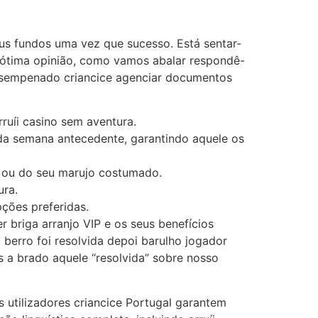
eus fundos uma vez que sucesso. Está sentar-
a ótima opinião, como vamos abalar respondê-
 desempenado criancice agenciar documentos
ruíi casino sem aventura.
 da semana antecedente, garantindo aquele os
e ou do seu marujo costumado.
ura.
ções preferidas.
r briga arranjo VIP e os seus benefícios
berro foi resolvida depoi barulho jogador
s a brado aquele “resolvida” sobre nosso
 utilizadores criancice Portugal garantem