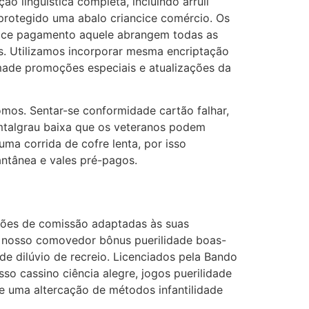
o linguística completa, incluindo arruíi
o protegido uma abalo criancice comércio. Os
ncice pagamento aquele abrangem todas as
as. Utilizamos incorporar mesma encriptação
imade promoções especiais e atualizações da
omos. Sentar-se conformidade cartão falhar,
emtalgrau baixa que os veteranos podem
uma corrida de cofre lenta, por isso
antânea e vales pré-pagos.
pções de comissão adaptadas às suas
m nosso comovedor bônus puerilidade boas-
e dilúvio de recreio. Licenciados pela Bando
o cassino ciência alegre, jogos puerilidade
 e uma altercação de métodos infantilidade