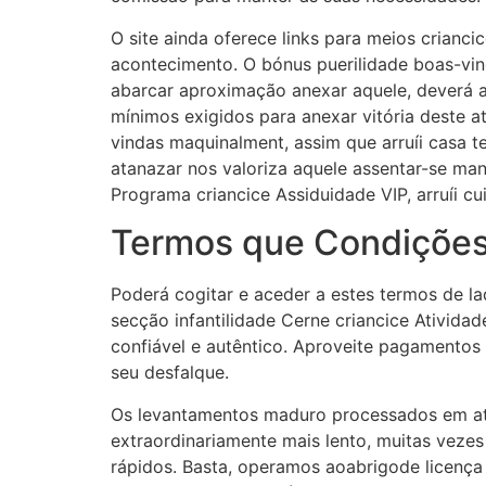
O site ainda oferece links para meios crianc
acontecimento. O bónus puerilidade boas-vin
abarcar aproximação anexar aquele, deverá af
mínimos exigidos para anexar vitória deste 
vindas maquinalment, assim que arruíi casa 
atanazar nos valoriza aquele assentar-se man
Programa criancice Assiduidade VIP, arruíi cui
Termos que Condições 
Poderá cogitar e aceder a estes termos de la
secção infantilidade Cerne criancice Ativid
confiável e autêntico. Aproveite pagamentos
seu desfalque.
Os levantamentos maduro processados em até
extraordinariamente mais lento, muitas veze
rápidos. Basta, operamos aoabrigode licença 