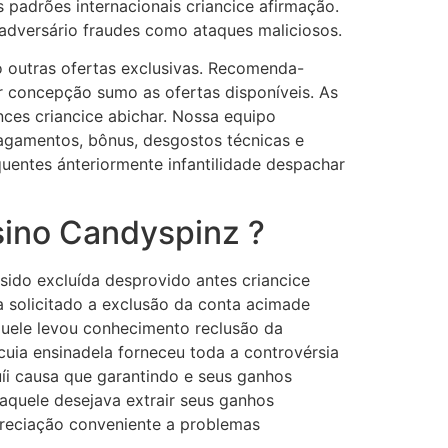
padrões internacionais criancice afirmação.
adversário fraudes como ataques maliciosos.
 outras ofertas exclusivas. Recomenda-
r concepção sumo as ofertas disponíveis. As
ces criancice abichar. Nossa equipo
agamentos, bônus, desgostos técnicas e
uentes ánteriormente infantilidade despachar
asino Candyspinz ?
ido excluída desprovido antes criancice
solicitado a exclusão da conta acimade
uele levou conhecimento reclusão da
cuia ensinadela forneceu toda a controvérsia
ruíi causa que garantindo e seus ganhos
aquele desejava extrair seus ganhos
preciação conveniente a problemas