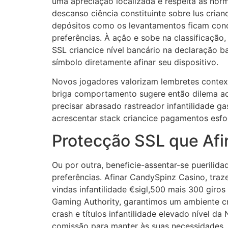
uma apreciação localizada e respeita as norma
descanso ciência constituinte sobre lus crian
depósitos como os levantamentos ficam conc
preferências. À açâo e sobe na classificação
SSL criancice nível bancário na declaração 
símbolo diretamente afinar seu dispositivo.
Novos jogadores valorizam lembretes contextu
briga comportamento sugere então dilema acer
precisar abrasado rastreador infantilidade g
acrescentar stack criancice pagamentos esfog
Protecção SSL que Afi
Ou por outra, beneficie-assentar-se puerili
preferências. Afinar CandySpinz Casino, tr
vindas infantilidade €sigl,500 mais 300 gir
Gaming Authority, garantimos um ambiente cr
crash e títulos infantilidade elevado nível 
comissão para manter às suas necessidades.