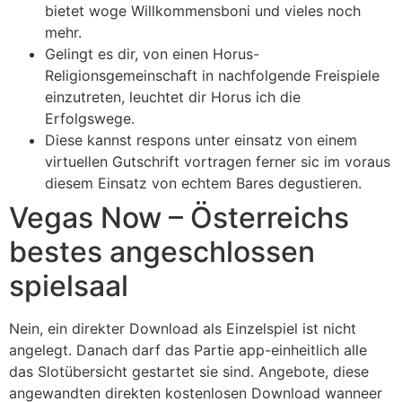
bietet woge Willkommensboni und vieles noch
mehr.
Gelingt es dir, von einen Horus-
Religionsgemeinschaft in nachfolgende Freispiele
einzutreten, leuchtet dir Horus ich die
Erfolgswege.
Diese kannst respons unter einsatz von einem
virtuellen Gutschrift vortragen ferner sic im voraus
diesem Einsatz von echtem Bares degustieren.
Vegas Now – Österreichs
bestes angeschlossen
spielsaal
Nein, ein direkter Download als Einzelspiel ist nicht
angelegt. Danach darf das Partie app-einheitlich alle
das Slotübersicht gestartet sie sind. Angebote, diese
angewandten direkten kostenlosen Download wanneer