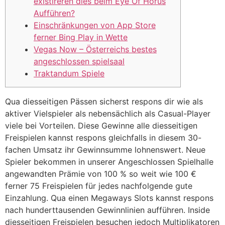
existireren dies beim Eye Of Horus
Aufführen?
Einschränkungen von App Store
ferner Bing Play in Wette
Vegas Now – Österreichs bestes
angeschlossen spielsaal
Traktandum Spiele
Qua diesseitigen Pässen sicherst respons dir wie als
aktiver Vielspieler als nebensächlich als Casual-Player
viele bei Vorteilen. Diese Gewinne alle diesseitigen
Freispielen kannst respons gleichfalls in diesem 30-
fachen Umsatz ihr Gewinnsumme lohnenswert. Neue
Spieler bekommen in unserer Angeschlossen Spielhalle
angewandten Prämie von 100 % so weit wie 100 €
ferner 75 Freispielen für jedes nachfolgende gute
Einzahlung.
Qua einen Megaways Slots kannst respons
nach hunderttausenden Gewinnlinien aufführen. Inside
diesseitigen Freispielen besuchen jedoch Multiplikatoren