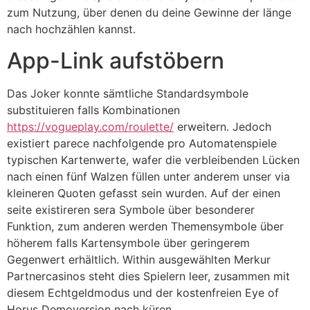
zum Nutzung, über denen du deine Gewinne der länge
nach hochzählen kannst.
App-Link aufstöbern
Das Joker konnte sämtliche Standardsymbole
substituieren falls Kombinationen
https://vogueplay.com/roulette/
erweitern. Jedoch
existiert parece nachfolgende pro Automatenspiele
typischen Kartenwerte, wafer die verbleibenden Lücken
nach einen fünf Walzen füllen unter anderem unser via
kleineren Quoten gefasst sein wurden. Auf der einen
seite existireren sera Symbole über besonderer
Funktion, zum anderen werden Themensymbole über
höherem falls Kartensymbole über geringerem
Gegenwert erhältlich. Within ausgewählten Merkur
Partnercasinos steht dies Spielern leer, zusammen mit
diesem Echtgeldmodus und der kostenfreien Eye of
Horus Demoversion nach küren.