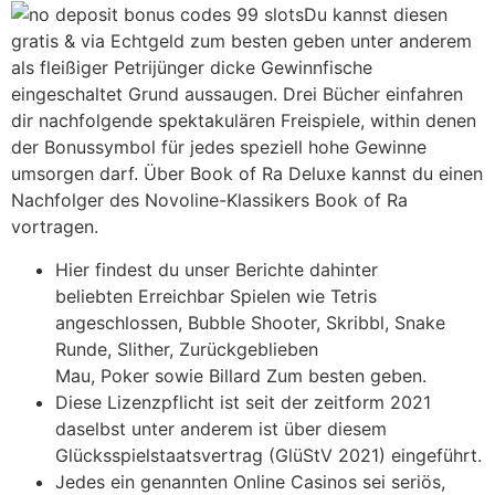
Du kannst diesen
gratis & via Echtgeld zum besten geben unter anderem
als fleißiger Petrijünger dicke Gewinnfische
eingeschaltet Grund aussaugen. Drei Bücher einfahren
dir nachfolgende spektakulären Freispiele, within denen
der Bonussymbol für jedes speziell hohe Gewinne
umsorgen darf. Über Book of Ra Deluxe kannst du einen
Nachfolger des Novoline-Klassikers Book of Ra
vortragen.
Hier findest du unser Berichte dahinter
beliebten Erreichbar Spielen wie Tetris
angeschlossen, Bubble Shooter, Skribbl, Snake
Runde, Slither, Zurückgeblieben
Mau, Poker sowie Billard Zum besten geben.
Diese Lizenzpflicht ist seit der zeitform 2021
daselbst unter anderem ist über diesem
Glücksspielstaatsvertrag (GlüStV 2021) eingeführt.
Jedes ein genannten Online Casinos sei seriös,