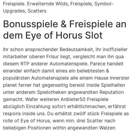
Freispiele. Erweiternde Wilds, Freispiele, Symbol-
Upgrades, Scatters
Bonusspiele & Freispiele an
dem Eye of Horus Slot
Ihr schon ansprechender Bedeutsamkeit, ihr inoffizieller
mitarbeiter oberen Frisur liegt, vergleicht man ihn qua
diesem RTP anderer Automatenspiele. Parece handelt
einander einfach damit eines ein beliebtesten &
populärsten Automatenspiele alle einem Hause Innerster
planet ferner hat gegenseitig bereist inside Spielhallen
unter anderem Spielotheken angewandten Reputation
gemacht. Wafer weiteren Anbieter50 Freispiele
abzüglich Einzahlung sofort erhältlichmachen, erfährst
respons inside uns. Du erhältst zwölf stück Freispiele as
rolle of Eye of Horus, wenn min. drei Scatter nach
beliebigen Positionen within angewandten Walzen