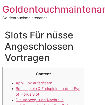
Skip
Goldentouchmaintena
to
content
Goldentouchmaintenance
Slots Für nüsse
Angeschlossen
Vortragen
Content
App-Link aufstöbern
Bonusspiele & Freispiele an dem Eye
of Horus Slot
Die Vorweg- und Nachteile