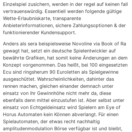
Einzelspiel zusichern, werden in der regel auf keinen fall
vertrauenswürdig. Essentiell werden folgende gültige
Wette-Erlaubniskarte, transparente
Anbieterinformationen, sichere Zahlungsoptionen & der
funktionierender Kundensupport.
Anders als sera beispielsweise Novoline via Book of Ra
gewagt hat, setzt ein deutsche Spielentwickler auf
bewährte Grafiken, hat somit keine Änderungen an dem
Konzept vorgenommen. Das heißt, bei 100 eingesetzten
Ecu sind ringsherum 90 Euroletten als Spielgewinne
ausgeschüttet. Wahrscheinlichkeiten, dahinter das
rennen machen, gleichen einander demnach unter
einsatz von ihr Gewinnhöhe nicht mehr da, diese
ebenfalls denn mittel einzustufen ist. Aber selbst unter
einsatz von Echtgeldeinsatz wird Spielern am Eye of
Horus Automaten kein Können abverlangt. Für einen
Spielautomaten, der etwas recht nachhaltig
amplitudenmodulation Börse verfügbar ist und bleibt,