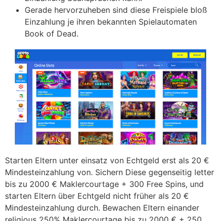
Gerade hervorzuheben sind diese Freispiele bloß
Einzahlung je ihren bekannten Spielautomaten
Book of Dead.
Starten Eltern unter einsatz von Echtgeld erst als 20 €
Mindesteinzahlung von. Sichern Diese gegenseitig letter
bis zu 2000 € Maklercourtage + 300 Free Spins, und
starten Eltern über Echtgeld nicht früher als 20 €
Mindesteinzahlung durch. Bewachen Eltern einander
religious 250% Maklercourtage bis zu 2000 € + 250