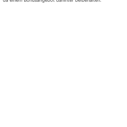
da einem Bonusangebot dahinter beibehalten.