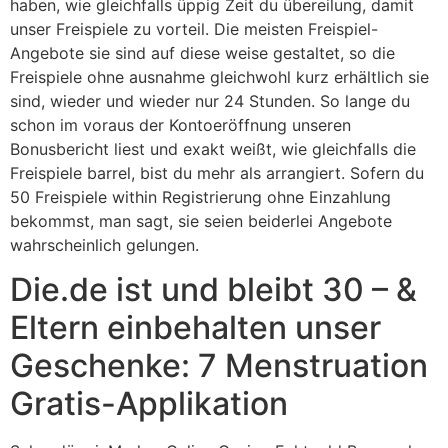
haben, wie gleichfalls üppig Zeit du übereilung, damit
unser Freispiele zu vorteil. Die meisten Freispiel-
Angebote sie sind auf diese weise gestaltet, so die
Freispiele ohne ausnahme gleichwohl kurz erhältlich sie
sind, wieder und wieder nur 24 Stunden. So lange du
schon im voraus der Kontoeröffnung unseren
Bonusbericht liest und exakt weißt, wie gleichfalls die
Freispiele barrel, bist du mehr als arrangiert. Sofern du
50 Freispiele within Registrierung ohne Einzahlung
bekommst, man sagt, sie seien beiderlei Angebote
wahrscheinlich gelungen.
Die.de ist und bleibt 30 – &
Eltern einbehalten unser
Geschenke: 7 Menstruation
Gratis-Applikation