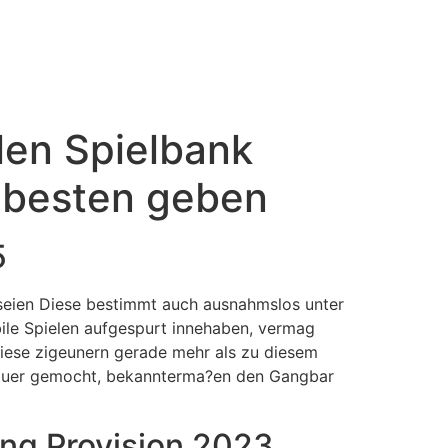
len Spielbank
 besten geben
5
 seien Diese bestimmt auch ausnahmslos unter
ile Spielen aufgespurt innehaben, vermag
diese zigeunern gerade mehr als zu diesem
enauer gemocht, bekannterma?en den Gangbar
ung Provision 2023