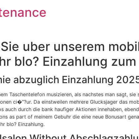
tenance
n Sie uber unserem mobi
hr blo? Einzahlung zum
ie abzuglich Einzahlung 202
nem Taschentelefon musizieren, als nachstes man sagt, sie
onen ci�”?ur. Da einstweilen mehrere Glucksjager das mob
os auch durch die bank haufiger Aktionen innehaben, eben
ations as part of meinem Gebuhr die eine neue Bonusart g
hr blo? Einzahlung.
elsalon Without Abschlagzahl