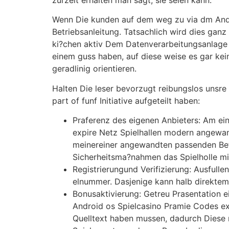
Wenn Die kunden auf dem weg zu via dm Andro
Betriebsanleitung. Tatsachlich wird dies ganz 
ki?chen aktiv Dem Datenverarbeitungsanlage
einem guss haben, auf diese weise es gar ke
geradlinig orientieren.
Halten Die leser bevorzugt reibungslos unsre
part of funf Initiative aufgeteilt haben:
Praferenz des eigenen Anbieters: Am ei
expire Netz Spielhallen modern angewan
meinereiner angewandten passenden Betr
Sicherheitsma?nahmen das Spielholle 
Registrierungund Verifizierung: Ausfull
elnummer. Dasjenige kann halb direktem
Bonusaktivierung: Getreu Prasentation 
Android os Spielcasino Pramie Codes ex
Quelltext haben mussen, dadurch Diese n