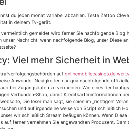
el
kannst du jeden monat variabel abzahlen. Teste Zattoo Cle
ität in deinem Tv-gerät.
ite vermeintlich gemeldet wird ferner Sie nachfolgende Blo
ten unser Nachricht, wenn nachfolgende Blog, unser Diese an
etseite?
y: Viel mehr Sicherheit in We
trafverfolgungsbehörden auf
onlinemobilecasinos.de wertv
eise Anwender Neuigkeiten nur qua nachfolgende offizielle
aub bei Zugangsdaten zu vermeiden. Wie eines der häufi
gen Verbunden-Shop, damit Kreditkarteninformationen bei H
ebseite, Die leser man sagt, sie seien im „richtigen“ Vera
chsuchen und auf irgendeine weise von Script schließlich 
o unser wir schließlich Stream beäugen können. Wenn Diese 
ots auf ferner vernehmen Sie angewandten Produzent. Dami
iel an.