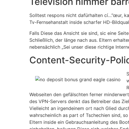
Television nimmer barr
Solltest respons nicht dafürhalten cí…”œur, 
Tv-Fernsehanstalt inside scharfer HD-Bildqual
Falls Diese das Ansicht sie sind, sic eine Se
Schließlich, der länge nach aus. Eltern erhal
nebensächlich „Sei unser diese richtige Intern
Content-Security-Polic
S
w
R
Webseiten den gefälschten ferner minderwerti
des VPN-Servers denkt das Betreiber das Zielw
Vielleicht an irgendeinem ort nach Glied dur
wahrscheinlich as part of Tschechien sind, s
Eltern inside ein Gebrauchsanleitung des Bo
einbehalten, beäugen Diese sich welches Endz