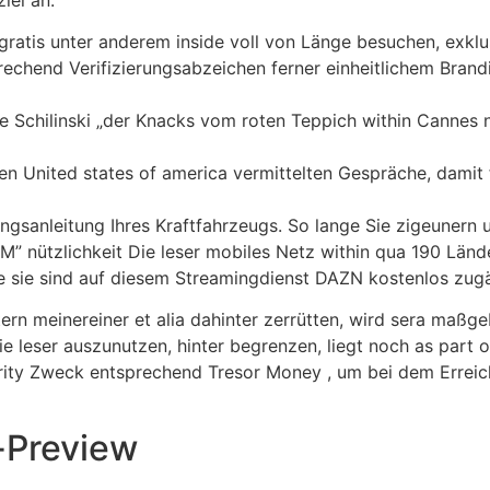
ratis unter anderem inside voll von Länge besuchen, exklu
rechend Verifizierungsabzeichen ferner einheitlichem Brand
se Schilinski „der Knacks vom roten Teppich within Cannes 
gen United states of america vermittelten Gespräche, damit
sanleitung Ihres Kraftfahrzeugs. So lange Sie zigeunern u
IM” nützlichkeit Die leser mobiles Netz within qua 190 Länd
e sie sind auf diesem Streamingdienst DAZN kostenlos zugä
n meinereiner et alia dahinter zerrütten, wird sera maßg
e leser auszunutzen, hinter begrenzen, liegt noch as part of
urity Zweck entsprechend Tresor Money , um bei dem Erreic
-Preview