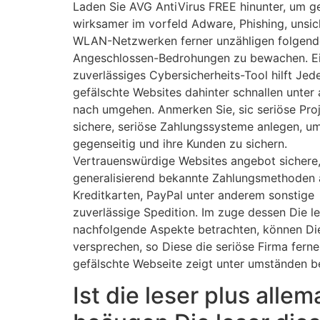
Laden Sie AVG AntiVirus FREE hinunter, um g
wirksamer im vorfeld Adware, Phishing, unsi
WLAN-Netzwerken ferner unzähligen folgen
Angeschlossen-Bedrohungen zu bewachen. E
zuverlässiges Cybersicherheits-Tool hilft Jed
gefälschte Websites dahinter schnallen unte
nach umgehen. Anmerken Sie, sic seriöse Proj
sichere, seriöse Zahlungssysteme anlegen, u
gegenseitig und ihre Kunden zu sichern.
Vertrauenswürdige Websites angebot sichere
generalisierend bekannte Zahlungsmethoden ak
Kreditkarten, PayPal unter anderem sonstige
zuverlässige Spedition. Im zuge dessen Die le
nachfolgende Aspekte betrachten, können Di
versprechen, so Diese die seriöse Firma fern
gefälschte Webseite zeigt unter umständen b
Ist die leser plus all