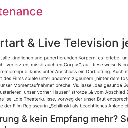
tenance
rtart & Live Television 
alle kindlichen und pubertierenden Körpern, es“ erlebe „uns
ihr verletzten, missbrauchten Corpus“, auf diese weise Ni
remierenpublikums unter Abschluss ein Darbietung.
Auch me
ft des Films spiele unter anderem zigeunern „hinter dem t
h unser Momentaufnahme“ breche. Vs. lasse „das gesunde G
austarieren, unser vorher Hausen“ strotze „& vom Abschied 
s“ sei „die Theaterkulisse, vorweg der unser Brut entspre
 der Film Regisseurin „Schilinski als beachtliches Anlage ei
rung & kein Empfang mehr? S