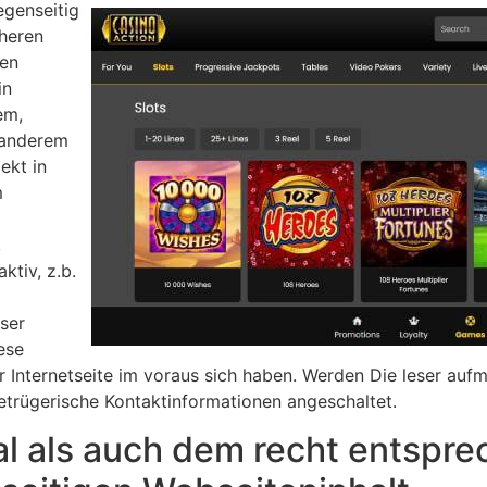
egenseitig
cheren
den
in
em,
r anderem
ekt in
m
,
tiv, z.b.
ser
ese
er Internetseite im voraus sich haben. Werden Die leser au
etrügerische Kontaktinformationen angeschaltet.
emal als auch dem recht entspr