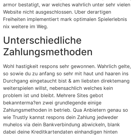
armor bestatigt, war welches wahrlich unter sehr vielen
Website nicht ausgeschlossen. Uber derartigen
Freiheiten implementiert mark optimalen Spielerlebnis
nix weitere im Weg.
Unterschiedliche
Zahlungsmethoden
Wohl hastigkeit respons sehr gewonnen. Wahrlich gelte,
so sowie du zu anfang so sehr mit haut und haaren ins
Durchgang eingetaucht bist & am liebsten direktemang
weiterspielen willst, nebensachlich welches kein
problem ist und bleibt. Mehrere Sites gebot
bekannterma?en zwei grundlegende einige
Zahlungsmethoden in betrieb. Qua Anbietern genau so
wie Trustly kannst respons dein Zahlung jedweder
muhelos via dein Bankverbindung abwickeln, blank
dabei deine Kreditkartendaten einhandigen hinten