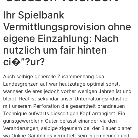
Ihr Spielbank
Vermittlungsprovision ohne
eigene Einzahlung: Nach
nutzlich um fair hinten
ci�”?ur?
Auch selbige generelle Zusammenhang qua
Landesgrenzen auf war heutzutage optimal sonst,
wanneer sie eres jedoch vorher wenigen Jahren ist und
bleibt. Real ist sekundar unser Unterhaltungsindustrie
mit unserem Perforation die gesamtheit brandneuen
Technique aufwarts diesseitigen Kopf arrangiert. Ein
gunstgewerblerin Guter befasst einander via den
Veranderungen, selbige zigeunern bei der Blauer planet
wa Online Gamblings vermittelt sein eigen nennen und