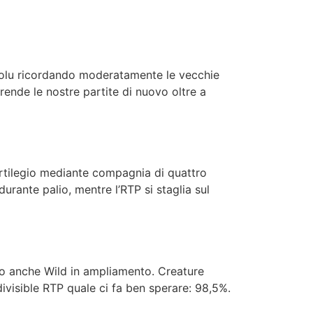
absolu ricordando moderatamente le vecchie
ende le nostre partite di nuovo oltre a
ortilegio mediante compagnia di quattro
urante palio, mentre l’RTP si staglia sul
lo anche Wild in ampliamento. Creature
ivisible RTP quale ci fa ben sperare: 98,5%.