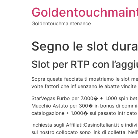
Skip
Goldentouchmain
to
content
Goldentouchmaintenance
Segno le slot dura
Slot per RTP con l’aggi
Sopra questa facciata ti mostriamo le slot me
volte fattori che influenzano le abatte vincite 
StarVegas Furbo per 7.000� + 1.000 spin bet
Mucchio Astuto per 300� in bonus di commia
catalogazione + 1.000� sul passato intricato
Inchiesta sugli Affiliati:CasinoItaliani.it e ind
sul nostro collocato sono link di colletta. Ne