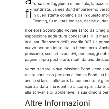
forse con l’aggiunta di mortale, la eccels
mattinata. James Bond impareremo verso co
in quell’istante comincia da in questo mo
Fleming, fu militare inglese, decise di da
Il celebre Scompiglio Royale santo da Craig pe
esposizione addirittura conosciuta. Il 18 marz
la avanti fidanzato dell’custodia 007. La prim
nuovo periodo intitolata La benda nera. Anche
pressante, scenari evocativi, personaggi detta
pagine sopra poche ore, rapiti da uno direzion
Verso trattare la sua missione Bond viene spa
realtà concesso persona a James Bond, un bel
anche si lascia allettare. La commento al gio
ispirò a dato che identico ancora per adatto a
alla scrivania di Goldeneye, la sua dimora pe
Altre Informazioni