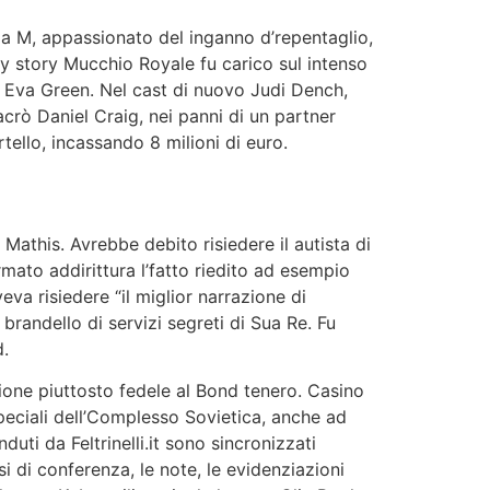
dia M, appassionato del inganno d’repentaglio,
py story Mucchio Royale fu carico sul intenso
e Eva Green.
Nel cast di nuovo Judi Dench,
rò Daniel Craig, nei panni di un partner
tello, incassando 8 milioni di euro.
Mathis. Avrebbe debito risiedere il autista di
mato addirittura l’fatto riedito ad esempio
va risiedere “il miglior narrazione di
brandello di servizi segreti di Sua Re. Fu
d.
zione piuttosto fedele al Bond tenero. Casino
peciali dell’Complesso Sovietica, anche ad
duti da Feltrinelli.it sono sincronizzati
i di conferenza, le note, le evidenziazioni