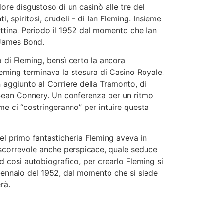
dore disgustoso di un casinò alle tre del
spiritosi, crudeli – di Ian Fleming. Insieme
attina. Periodo il 1952 dal momento che Ian
, James Bond.
o di Fleming, bensì certo la ancora
Fleming terminava la stesura di Casino Royale,
n aggiunto al Corriere della Tramonto, di
a Sean Connery. Un conferenza per un ritmo
ome ci “costringeranno” per intuire questa
el primo fantasticheria Fleming aveva in
 scorrevole anche perspicace, quale seduce
d così autobiografico, per crearlo Fleming si
5 gennaio del 1952, dal momento che si siede
rà.