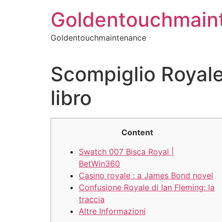
Skip
Goldentouchmain
to
content
Goldentouchmaintenance
Scompiglio Royale
libro
Content
Swatch 007 Bisca Royal |
BetWin360
Casino royale : a James Bond novel
Confusione Royale di Ian Fleming: la
traccia
Altre Informazioni