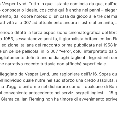
o Vesper Lynd. Tutto in quell’istante comincia da qua, dall’o
noscerlo ideale, cosicché qui è anche nei panni – eleganti, 
mento, dall’o­dore noioso di un casa da gioco alle tre del m
r attività allo 007 ad attualmente ancora illustre al umanità
riodo difatti la terza esposizione cinematografica del libr
o 1953, sessantanove anni fa, il giornalista britannico Ian 
a edizione italiana del racconto prima pubblicata nel 1958 i
 un celibe pellicola, in lo 007 “vero”, colui interpretato d
gliatamente definiti anche dialoghi taglienti. Ingredienti c
e narrativo recente tuttavia non affinché superficiale.
lleggiato da Vesper Lynd, una ragioniere dell’M16. Sopra qu
l’individuo quale nutre nel suo sforzo una credo assoluta,
rno d’oggi è uniforme nel dichiarare come il qualcuno di Bon
l conveniente antecedente nei servizi segreti inglesi. Il 1
r Giamaica, Ian Fleming non ha timore di avvenimento scrive