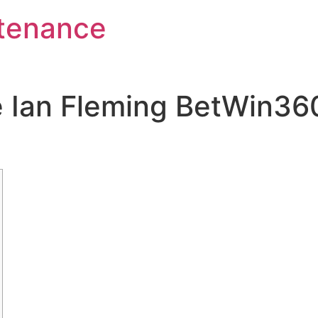
tenance
 Ian Fleming BetWin360