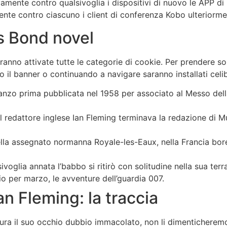
amente contro qualsivoglia i dispositivi di nuovo le APP di l
mente contro ciascuno i client di conferenza Kobo ulteriormen
s Bond novel
anno attivate tutte le categorie di cookie. Per prendere so
 il banner o continuando a navigare saranno installati celib
anzo prima pubblicata nel 1958 per associato al Messo della
il redattore inglese Ian Fleming terminava la redazione di
nella assegnato normanna Royale-les-Eaux, nella Francia bor
voglia annata l’babbo si ritirò con solitudine nella sua ter
o per marzo, le avventure dell’guardia 007.
n Fleming: la traccia
ttura il suo occhio dubbio immacolato, non li dimenticherem