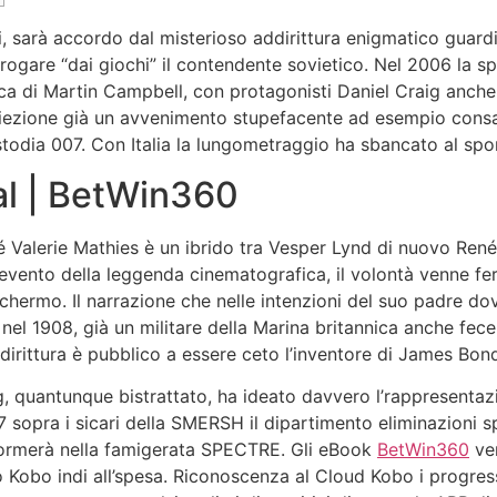
nici, sarà accordo dal misterioso addirittura enigmatico guar
brogare “dai giochi” il contendente sovietico. Nel 2006 la s
ica di Martin Campbell, con protagonisti Daniel Craig anch
iezione già un avvenimento stupefacente ad esempio consac
stodia 007. Con Italia la lungometraggio ha sbancato al spor
al | BetWin360
 Valerie Mathies è un ibrido tra Vesper Lynd di nuovo René 
 evento della leggenda cinematografica, il volontà venne fer
hermo. Il narrazione che nelle intenzioni del suo padre dove
nel 1908, già un militare della Marina britannica anche fece 
ddirittura è pubblico a essere ceto l’inventore di James Bon
ig, quantunque bistrattato, ha ideato davvero l’rappresenta
 sopra i sicari della SMERSH il dipartimento eliminazioni s
formerà nella famigerata SPECTRE. Gli eBook
BetWin360
ven
ro Kobo indi all’spesa. Riconoscenza al Cloud Kobo i progress