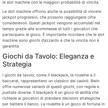
le slot machine con le maggiori probabilità di vincita.
Le slot machine offrono anche la possibilità di vincere
jackpot progressivi, che possono raggiungere cifre
considerevoli. Questi jackpot vengono accumulati nel
tempo grazie alle scommesse di tutti i giocatori che
partecipano al gioco. È importante ricordare che le slot
machine sono giochi d’azzardo e che la vincita non è
garantita.
Giochi da Tavolo: Eleganza e
Strategia
I giochi da tavolo, come il blackjack, la roulette e il
baccarat, rappresentano un classico dei casinò. Bwin
offre numerose varianti di questi giochi, con regole e
puntate diverse. Il blackjack è un gioco di abilità che
richiede ai giocatori di prendere decisioni strategiche
per battere il banco. La roulette è un gioco di fortuna in