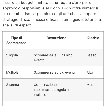
fissare un budget limitato sono regole d’oro per un
approccio responsabile al gioco. Bwin offre numerosi
strumenti e risorse per aiutare gli utenti a sviluppare
strategie di scommessa efficaci, come guide, tutorial e
analisi di esperti.
Tipo di
Descrizione
Rischio
Scommessa
Singola
Scommessa su un unico
Basso
evento
Multipla
Scommessa su più eventi
Alto
Sistema
Combinazione di
Medio
scommesse singole e
multiple