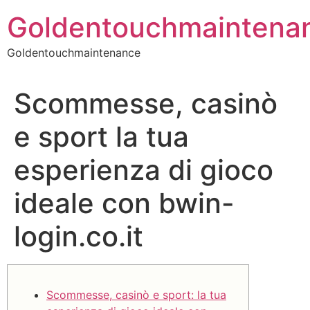
Skip
Goldentouchmaintena
to
content
Goldentouchmaintenance
Scommesse, casinò
e sport la tua
esperienza di gioco
ideale con bwin-
login.co.it
Scommesse, casinò e sport: la tua