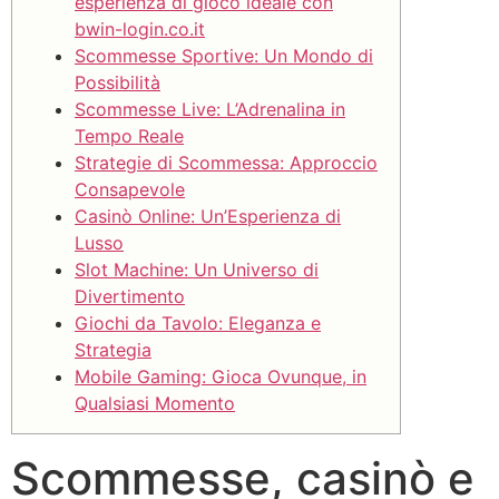
esperienza di gioco ideale con
bwin-login.co.it
Scommesse Sportive: Un Mondo di
Possibilità
Scommesse Live: L’Adrenalina in
Tempo Reale
Strategie di Scommessa: Approccio
Consapevole
Casinò Online: Un’Esperienza di
Lusso
Slot Machine: Un Universo di
Divertimento
Giochi da Tavolo: Eleganza e
Strategia
Mobile Gaming: Gioca Ovunque, in
Qualsiasi Momento
Scommesse, casinò e