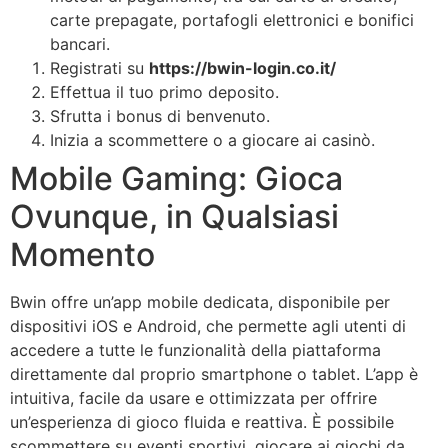
carte prepagate, portafogli elettronici e bonifici
bancari.
Registrati su
https://bwin-login.co.it/
Effettua il tuo primo deposito.
Sfrutta i bonus di benvenuto.
Inizia a scommettere o a giocare ai casinò.
Mobile Gaming: Gioca
Ovunque, in Qualsiasi
Momento
Bwin offre un’app mobile dedicata, disponibile per
dispositivi iOS e Android, che permette agli utenti di
accedere a tutte le funzionalità della piattaforma
direttamente dal proprio smartphone o tablet. L’app è
intuitiva, facile da usare e ottimizzata per offrire
un’esperienza di gioco fluida e reattiva. È possibile
scommettere su eventi sportivi, giocare ai giochi da