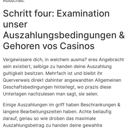
Ausschau.
Schritt four: Examination
unser
Auszahlungsbedingungen &
Gehoren vos Casinos
Vergewissere dich, in welchem ausma? eres Angebracht
sein existiert, selbige zu handen deine Auszahlung
gultigkeit besitzen. Mehrfach ist und bleibt ihr
Querverweis direkt dahinter angewandten Allgemeinen
Geschaftsbedingungen hinterlegt, wo prazis diese
Unterlagen nachzulesen man sagt, sie seien.
Einige Auszahlungen im griff haben Beschrankungen &
langere Bearbeitungszeiten haben. Achte beilaufig
darauf, genau so wie droben das maximale
Auszahlungsbetrag zu handen deine gewahlte