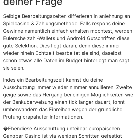
deiner Frage
Selbige Bearbeitungszeiten differieren in anlehnung an
Spielcasino & Zahlungsmethode. Falls respons deine
Gewinne namentlich einfach erhalten mochtest, werden
Eulersche zahl-Wallets und Android Gutschriften diese
gute Selektion. Dies liegt daran, denn diese immer
wieder hinein Echtzeit bearbeitet sie sind, daselbst
schon etwas alle Daten im Budget hinterlegt man sagt,
sie seien.
Indes ein Bearbeitungszeit kannst du deine
Ausschuttung immer wieder nimmer annullieren. Zweite
geige sowie das Hergang bei einigen Moglichkeiten wie
der Bankuberweisung einen tick langer dauert, lohnt
umherwandern das Einreihen wegen der grundliche
Prufung crapahuter Informationen.
�Ebendiese Ausschuttung unteilbar europaischen
Gangbar Casino ist via wenigen Schritten gefestigt