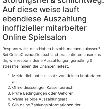
Storungsfrei & schlichtweg:
Auf diese weise lauft
ebendiese Auszahlung
inoffizieller mitarbeiter
Online Spielsalon
Respons willst dein Haben bezahlt machen zulassen?
Bei OnlineCasinosDeutschland prasentieren unsereins
dir, wie respons deine Auszahlungen geradlinig &
stressfrei hinein die Chancen leitest.
Melde dich unter einsatz von deinen Kontodaten
an
Offne diesseitigen Kassenbereich
Prufe Bedingungen oder Gehoren
Wahle selbige Auszahlungsart
Gib deine Zahlungsinformationen der