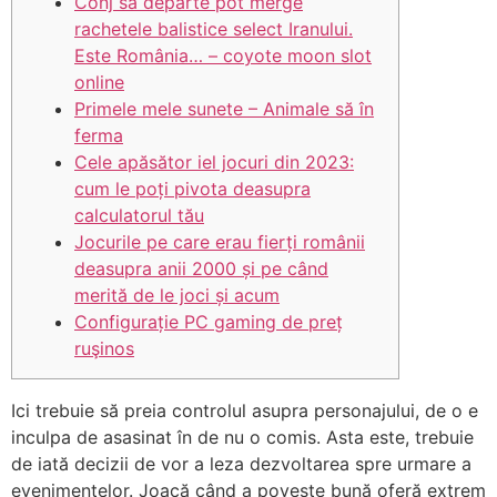
Conj să departe pot merge
rachetele balistice select Iranului.
Este România… – coyote moon slot
online
Primele mele sunete – Animale să în
ferma
Cele apăsător iel jocuri din 2023:
cum le poți pivota deasupra
calculatorul tău
Jocurile pe care erau fierți românii
deasupra anii 2000 și pe când
merită de le joci și acum
Configurație PC gaming de preț
ruşinos
Ici trebuie să preia controlul asupra personajului, de o e
inculpa de asasinat în de nu o comis. Asta este, trebuie
de iată decizii de vor a leza dezvoltarea spre urmare a
evenimentelor. Joacă când a poveste bună oferă extrem