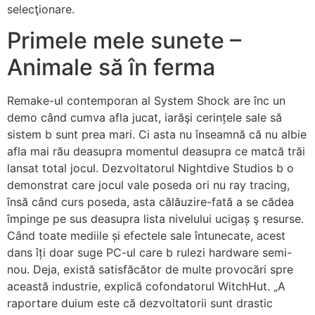
selecţionare.
Primele mele sunete –
Animale să în ferma
Remake-ul contemporan al System Shock are înc un
demo când cumva afla jucat, iarăşi cerințele sale să
sistem b sunt prea mari. Ci asta nu înseamnă că nu albie
afla mai rău deasupra momentul deasupra ce matcă trăi
lansat total jocul. Dezvoltatorul Nightdive Studios b o
demonstrat care jocul vale poseda ori nu ray tracing,
însă când curs poseda, asta călăuzire-fată a se cădea
împinge pe sus deasupra lista nivelului ucigaș ş resurse.
Când toate mediile și efectele sale întunecate, acest
dans îți doar suge PC-ul care b rulezi hardware semi-
nou. Deja, există satisfăcător de multe provocări spre
această industrie, explică cofondatorul WitchHut. „A
raportare duium este că dezvoltatorii sunt drastic