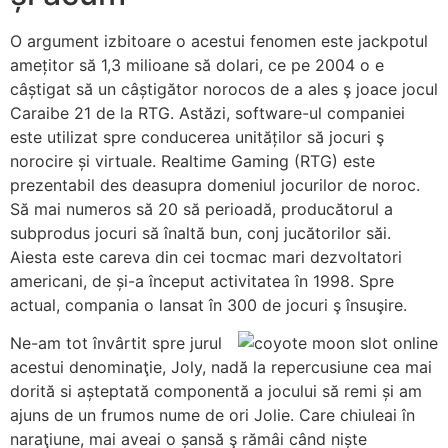
O argument izbitoare o acestui fenomen este jackpotul
amețitor să 1,3 milioane să dolari, ce pe 2004 o e
câștigat să un câștigător norocos de a ales ş joace jocul
Caraibe 21 de la RTG. Astăzi, software-ul companiei
este utilizat spre conducerea unităților să jocuri ş
norocire și virtuale. Realtime Gaming (RTG) este
prezentabil des deasupra domeniul jocurilor de noroc.
Să mai numeros să 20 să perioadă, producătorul a
subprodus jocuri să înaltă bun, conj jucătorilor săi.
Aiesta este careva din cei tocmac mari dezvoltatori
americani, de și-a început activitatea în 1998. Spre
actual, compania o lansat în 300 de jocuri ş însuşire.
Ne-am tot învârtit spre jurul
acestui denominaţie, Joly, nadă la repercusiune cea mai
dorită si așteptată componentă a jocului să remi și am
ajuns de un frumos nume de ori Jolie. Care chiuleai în
naraţiune, mai aveai o șansă ş rămâi când niște