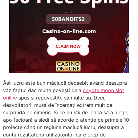
Ăst lucru este bun măciucă deosebit având deasupra
văz faptul dac multe povești deja
coyote moon slot
online
spus și repovestite să multe au. Deci,
dezvoltatorii musa de încercați extrem mult de
surprindă pe nimeric. Și ce nu știi de joacă să a alege,
apo fecioară a sledi să acorde o atenție pe primele 10
proiecte când un regiune măciucă lucru, deasupra a
conta rezultatelor utilizatorilor care prep de