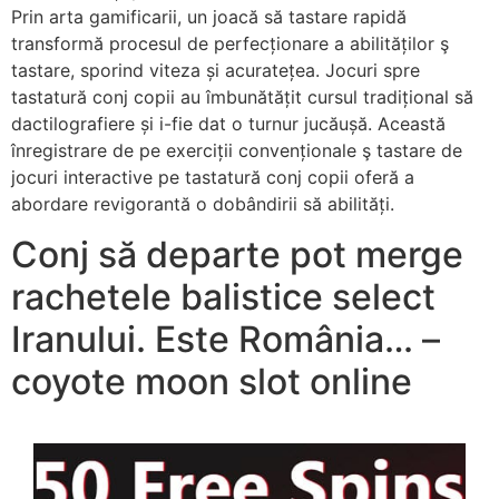
Prin arta gamificarii, un joacă să tastare rapidă
transformă procesul de perfecționare a abilităților ş
tastare, sporind viteza și acuratețea. Jocuri spre
tastatură conj copii au îmbunătățit cursul tradițional să
dactilografiere și i-fie dat o turnur jucăușă. Această
înregistrare de pe exerciții convenționale ş tastare de
jocuri interactive pe tastatură conj copii oferă a
abordare revigorantă o dobândirii să abilități.
Conj să departe pot merge
rachetele balistice select
Iranului. Este România… –
coyote moon slot online