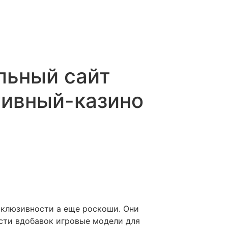
льный сайт
тивный-казино
склюзивности а еще роскоши. Они
сти вдобавок игровые модели для