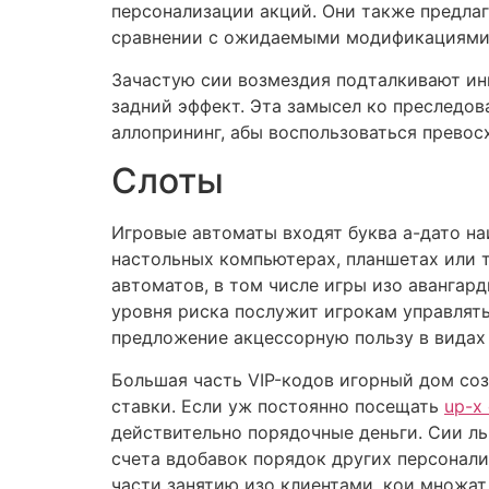
персонализации акций.
Они также предлаг
сравнении с ожидаемыми модификациями с
Зачастую сии возмездия подталкивают ин
задний эффект. Эта замысел ко преследов
аллопрининг, абы воспользоваться превос
Слоты
Игровые автоматы входят буква а-дато на
настольных компьютерах, планшетах или 
автоматов, в том числе игры изо аванга
уровня риска послужит игрокам управлять
предложение акцессорную пользу в видах
Большая часть VIP-кодов игорный дом соз
ставки. Если уж постоянно посещать
up-x
действительно порядочные деньги. Сии л
счета вдобавок порядок других персонал
части занятию изо клиентами, кои множат