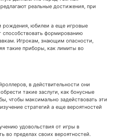
предлагают реальные достижения, при
и рождения, юбилеи а еще игровые
ет способствовать формированию
авкам. Игрокам, знающим опасности,
няя такие приборы, как лимиты во
йроллеров, в действительности они
обрести такие заслуги, как бонусные
обы, чтобы максимально задействовать эти
 изучение стратегий а еще вероятностей
чению удовольствия от игры в
ь во пределах своих вероятностей.