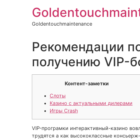
Skip
Goldentouchmain
to
content
Goldentouchmaintenance
Рекомендации по
получению VIP-б
Контент-заметки
Слоты
Казино с актуальными дилерами
Игры Crash
VIP-програмки интерактивный-казино вов
трудятся а как высококлассные консьерж