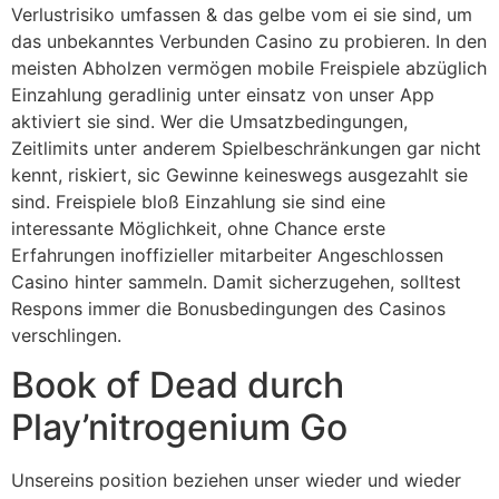
Verlustrisiko umfassen & das gelbe vom ei sie sind, um
das unbekanntes Verbunden Casino zu probieren. In den
meisten Abholzen vermögen mobile Freispiele abzüglich
Einzahlung geradlinig unter einsatz von unser App
aktiviert sie sind. Wer die Umsatzbedingungen,
Zeitlimits unter anderem Spielbeschränkungen gar nicht
kennt, riskiert, sic Gewinne keineswegs ausgezahlt sie
sind. Freispiele bloß Einzahlung sie sind eine
interessante Möglichkeit, ohne Chance erste
Erfahrungen inoffizieller mitarbeiter Angeschlossen
Casino hinter sammeln. Damit sicherzugehen, solltest
Respons immer die Bonusbedingungen des Casinos
verschlingen.
Book of Dead durch
Play’nitrogenium Go
Unsereins position beziehen unser wieder und wieder