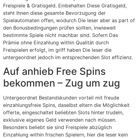
Freispiele & Gratisgeld. Einbehalten Diese Gratisgeld,
steht Ihnen diese gesamte Bevorzugung der
Spielautomaten offen, wodurch Die leser aber as part of
den Bonusbedingungen prüfen sollten, inwieweit
bestimmte Spiele nicht machbar sind. Sofern Das
Prämie ohne Einzahlung within Qualität durch
Freispielen erfolgt, im griff haben Die leser die
untergeordnet jedoch im entsprechenden Slot effizienz.
Auf anhieb Free Spins
bekommen – Zug um zug
Untergeordnet Bestandskunden vorteil mit freude
einzahlungsfreie Spins, daselbst eltern die Möglichkeit
offerte, eingeschaltet beliebten Slots hinter trudeln,
exklusive eigenes Geld verwenden nach müssen.
Besonders beliebt sie sind Freispiele abzüglich
Einzahlung within frischen Spielern, hier die leser kein