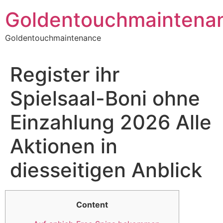
Skip
Goldentouchmaintena
to
content
Goldentouchmaintenance
Register ihr
Spielsaal-Boni ohne
Einzahlung 2026 Alle
Aktionen in
diesseitigen Anblick
Content