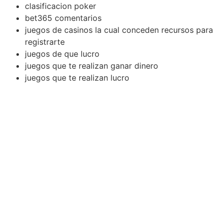
clasificacion poker
bet365 comentarios
juegos de casinos la cual conceden recursos para
registrarte
juegos de que lucro
juegos que te realizan ganar dinero
juegos que te realizan lucro