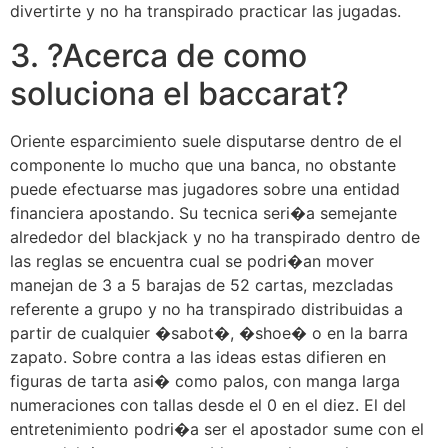
divertirte y no ha transpirado practicar las jugadas.
3. ?Acerca de como
soluciona el baccarat?
Oriente esparcimiento suele disputarse dentro de el
componente lo mucho que una banca, no obstante
puede efectuarse mas jugadores sobre una entidad
financiera apostando. Su tecnica seri�a semejante
alrededor del blackjack y no ha transpirado dentro de
las reglas se encuentra cual se podri�an mover
manejan de 3 a 5 barajas de 52 cartas, mezcladas
referente a grupo y no ha transpirado distribuidas a
partir de cualquier �sabot�, �shoe� o en la barra
zapato. Sobre contra a las ideas estas difieren en
figuras de tarta asi� como palos, con manga larga
numeraciones con tallas desde el 0 en el diez. El del
entretenimiento podri�a ser el apostador sume con el