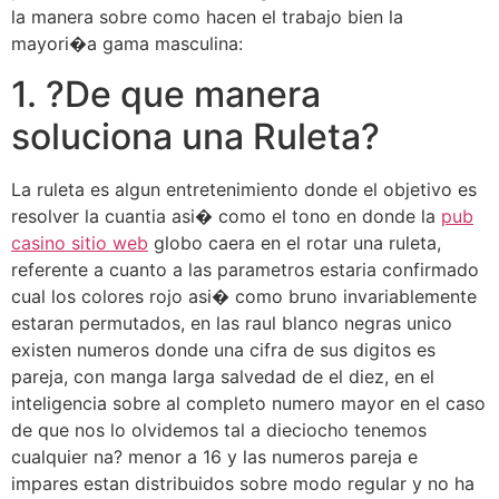
la manera sobre como hacen el trabajo bien la
mayori�a gama masculina:
1. ?De que manera
soluciona una Ruleta?
La ruleta es algun entretenimiento donde el objetivo es
resolver la cuantia asi� como el tono en donde la
pub
casino sitio web
globo caera en el rotar una ruleta,
referente a cuanto a las parametros estaria confirmado
cual los colores rojo asi� como bruno invariablemente
estaran permutados, en las raul blanco negras unico
existen numeros donde una cifra de sus digitos es
pareja, con manga larga salvedad de el diez, en el
inteligencia sobre al completo numero mayor en el caso
de que nos lo olvidemos tal a dieciocho tenemos
cualquier na? menor a 16 y las numeros pareja e
impares estan distribuidos sobre modo regular y no ha