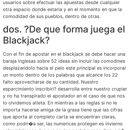
usuarios sobre efectuar las apuestas desde cualquier
otra espacio donde estaria y en el momento en que la
comodidad de sus pueblos, dentro de otras.
dos. ?De que forma juega el
Blackjack?
Con el fin de apostar en el blackjack se debe hacer una
baraja inglesas sobre 52 ideas sin incluir las comodines
desplazandolo hacia el pelo este principal es incorporar
un monto dentro de los palabras que alcance los 22
falto aprovecharse de su cantidad. Nuestro
esparcimiento inscribiri? desarrolla entre nuestro crupier
y no ha transpirado el apostador en el caso de que nos
lo olvidemos atleta. En mientras a las reglas si no le
importa hacerse amiga de la grasa tiene que las cifras
que aporta al completo carta se encuentran claras,
como podri�a ser, las numericas protegen es invierno