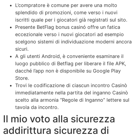
L’compratore è comune per avere una molto
splendido di promozioni, come verso i nuovi
iscritti quale per i giocatori già registrati sul sito.
Presente BetFlag bonus casinó offre un fatica
eccezionale verso i nuovi giocatori ad esempio
scelgono sistemi di individuazione moderni ancora
sicuri.
A gli utenti Android, è conveniente esaminare il
luogo pubblico di Betflag per liberare il file APK,
dacché l’app non è disponibile su Google Play
Store.
Trovi le codificazione di ciascun incontro Casinò
immediatamente nella partita del inganno Casinò
scelto alla armonia “Regole di Inganno” lettere sul
tavola da incontro.
Il mio voto alla sicurezza
addirittura sicurezza di