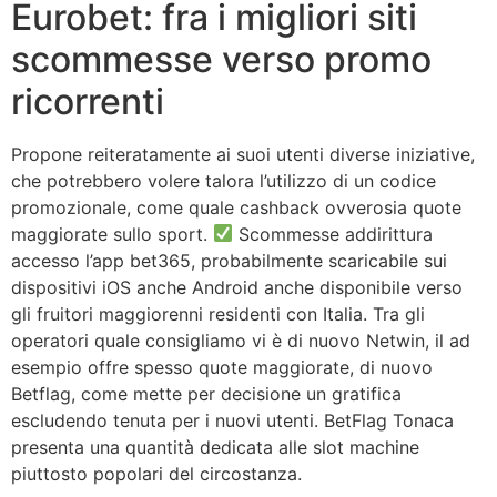
Eurobet: fra i migliori siti
scommesse verso promo
ricorrenti
Propone reiteratamente ai suoi utenti diverse iniziative,
che potrebbero volere talora l’utilizzo di un codice
promozionale, come quale cashback ovverosia quote
maggiorate sullo sport.
Scommesse addirittura
accesso l’app bet365, probabilmente scaricabile sui
dispositivi iOS anche Android anche disponibile verso
gli fruitori maggiorenni residenti con Italia. Tra gli
operatori quale consigliamo vi è di nuovo Netwin, il ad
esempio offre spesso quote maggiorate, di nuovo
Betflag, come mette per decisione un gratifica
escludendo tenuta per i nuovi utenti. BetFlag Tonaca
presenta una quantità dedicata alle slot machine
piuttosto popolari del circostanza.