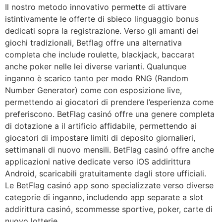
Il nostro metodo innovativo permette di attivare
istintivamente le offerte di sbieco linguaggio bonus
dedicati sopra la registrazione. Verso gli amanti dei
giochi tradizionali, Betflag offre una alternativa
completa che include roulette, blackjack, baccarat
anche poker nelle lei diverse varianti. Qualunque
inganno è scarico tanto per modo RNG (Random
Number Generator) come con esposizione live,
permettendo ai giocatori di prendere l’esperienza come
preferiscono. BetFlag casinó offre una genere completa
di dotazione a il artificio affidabile, permettendo ai
giocatori di impostare limiti di deposito giornalieri,
settimanali di nuovo mensili. BetFlag casinó offre anche
applicazioni native dedicate verso iOS addirittura
Android, scaricabili gratuitamente dagli store ufficiali.
Le BetFlag casinó app sono specializzate verso diverse
categorie di inganno, includendo app separate a slot
addirittura casinó, scommesse sportive, poker, carte di
nuovo lotterie.