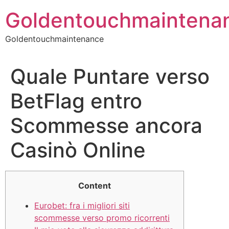
Skip
Goldentouchmaintena
to
content
Goldentouchmaintenance
Quale Puntare verso
BetFlag entro
Scommesse ancora
Casinò Online
Content
Eurobet: fra i migliori siti
scommesse verso promo ricorrenti