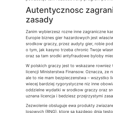
Autentycznosc zagran
zasady
Zanim wybierzesz rozne inne zagraniczne kas
Europie biznes gier hazardowych jest wlasciw
srodkow graczy, przez audyty gier, robie poda
o tym, jak kasyno trzeba chronic Twoje wla
oraz sa tam srodki antyfraudowe byloby miec
W polskich graczy jest to wskazane rowniez 
licencji Ministerstwa Finansow. Oznacza, ze
ale to nie mam bezpieczenstwa – wszystko l
wiecej bardziej rygorystyczne niz inne obow
oddzielne wydatki w srodkow graczy oraz sr
uznana licencja i bedziesz przejrzystymi zasa
Zezwolenie obsluguje ewa produkty zwiazane 
losowych (RNG), ktore sa kazdego dnia testo