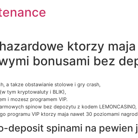
tenance
hazardowe ktorzy maja 
owymi bonusami bez de
, a takze obstawianie stolowe i gry crash,
 (w tym kryptowaluty i BLIK),
iem i mozesz programem VIP.
darmowych spinow bez depozytu z kodem LEMONCASINO, p
go programu VIP ktorzy maja nawet 30 poziomami nagrod
-deposit spinami na pewien 