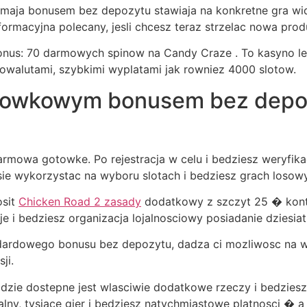
 maja bonusem bez depozytu stawiaja na konkretne gra wi
formacyjna polecany, jesli chcesz teraz strzelac nowa prod
onus: 70 darmowych spinow na Candy Craze . To kasyno lep
owalutami, szybkimi wyplatami jak rowniez 4000 slotow.
otowkowym bonusem bez depo
rmowa gotowke. Po rejestracja w celu i bedziesz weryfikac
sie wykorzystac na wyboru slotach i bedziesz grach losow
osit
Chicken Road 2 zasady
dodatkowy z szczyt 25 � kontyn
eje i bedziesz organizacja lojalnosciowy posiadanie dzies
ndardowego bonusu bez depozytu, dadza ci mozliwosc na 
ji.
gdzie dostepne jest wlasciwie dodatkowe rzeczy i bedzie
ny, tysiace gier i bedziesz natychmiastowe platnosci � a