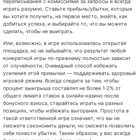
переписывания с комиссиями за запросы и всегда
играть разумно. Ставьте прибыль/убытки, которые
вы хотите получить, на первое место, знайте, как
добиться успеха, и выбирайте то, что вы можете
сделать, чтобы не выиграть.
Или, возможно, в игре использовалась открытая
площадка, но не забывайте, что результат любой
конкретной игры по-прежнему полностью зависит
от случайности. Очевидный способ избежать
усиления этой привычки — поддерживать здоровый
игровой режим. Всегда следите за тем, чтобы
процент выигрыша составлял не более 1-2% от
общего лимита ставок в онлайн-казино после
бонусного взноса, старайтесь играть на разных
позициях, чтобы избежать выгорания. Простота в
такой ответственной игре означает, что вы не
сможете сэкономить деньги, но сможете позволить
себе понести убытки. Таким образом, у вас всегда