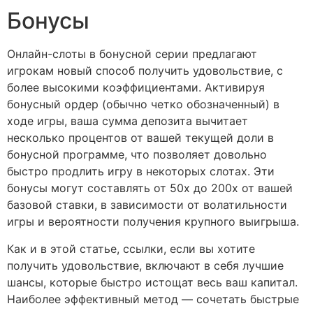
Бонусы
Онлайн-слоты в бонусной серии предлагают
игрокам новый способ получить удовольствие, с
более высокими коэффициентами. Активируя
бонусный ордер (обычно четко обозначенный) в
ходе игры, ваша сумма депозита вычитает
несколько процентов от вашей текущей доли в
бонусной программе, что позволяет довольно
быстро продлить игру в некоторых слотах. Эти
бонусы могут составлять от 50x до 200x от вашей
базовой ставки, в зависимости от волатильности
игры и вероятности получения крупного выигрыша.
Как и в этой статье, ссылки, если вы хотите
получить удовольствие, включают в себя лучшие
шансы, которые быстро истощат весь ваш капитал.
Наиболее эффективный метод — сочетать быстрые