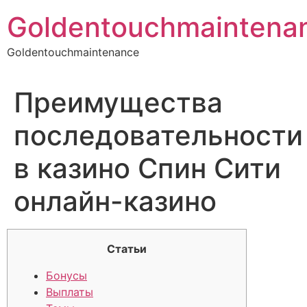
Skip
Goldentouchmaintena
to
content
Goldentouchmaintenance
Преимущества
последовательности
в казино Спин Сити
онлайн-казино
Статьи
Бонусы
Выплаты