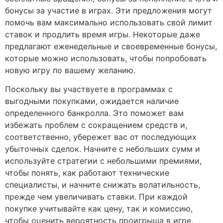
бонусы за участие в играх. Эти предложения могут
помочь вам максимально использовать свой лимит
ставок и продлить время игры. Некоторые даже
предлагают еженедельные и своевременные бонусы,
которые можно использовать, чтобы попробовать
новую игру по вашему желанию.
Поскольку вы участвуете в программах с
выгодными покупками, ожидается наличие
определенного банкролла. Это поможет вам
избежать проблем с сокращением средств и,
соответственно, убережет вас от последующих
убыточных сделок. Начните с небольших сумм и
используйте стратегии с небольшими премиями,
чтобы понять, как работают технические
специалисты, и начните снижать волатильность,
прежде чем увеличивать ставки. При каждой
покупке учитывайте как цену, так и комиссию,
чтобы оценить вероятность проигрыша в игре.