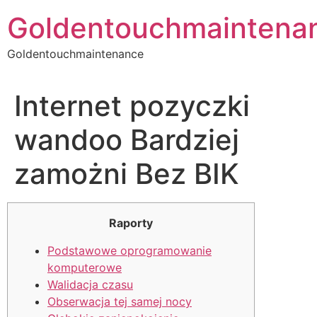
Skip
Goldentouchmaintena
to
content
Goldentouchmaintenance
Internet pozyczki
wandoo Bardziej
zamożni Bez BIK
Raporty
Podstawowe oprogramowanie
komputerowe
Walidacja czasu
Obserwacja tej samej nocy