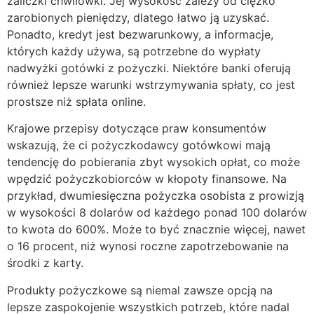
zaliczki chwilówki. Jej wysokość zależy od ciężko
zarobionych pieniędzy, dlatego łatwo ją uzyskać.
Ponadto, kredyt jest bezwarunkowy, a informacje,
których każdy używa, są potrzebne do wypłaty
nadwyżki gotówki z pożyczki. Niektóre banki oferują
również lepsze warunki wstrzymywania spłaty, co jest
prostsze niż spłata online.
Krajowe przepisy dotyczące praw konsumentów
wskazują, że ci pożyczkodawcy gotówkowi mają
tendencję do pobierania zbyt wysokich opłat, co może
wpędzić pożyczkobiorców w kłopoty finansowe. Na
przykład, dwumiesięczna pożyczka osobista z prowizją
w wysokości 8 dolarów od każdego ponad 100 dolarów
to kwota do 600%. Może to być znacznie więcej, nawet
o 16 procent, niż wynosi roczne zapotrzebowanie na
środki z karty.
Produkty pożyczkowe są niemal zawsze opcją na
lepsze zaspokojenie wszystkich potrzeb, które nadal