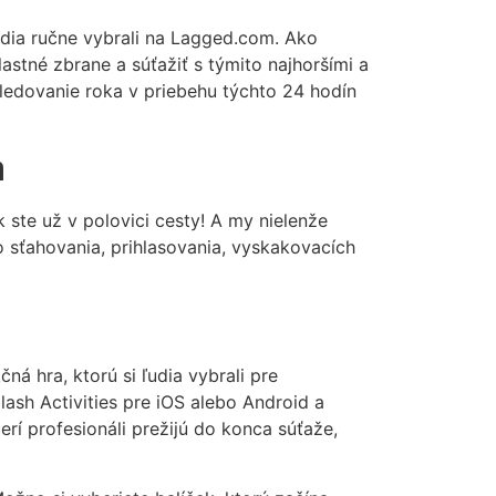
 ľudia ručne vybrali na Lagged.com. Ako
stné zbrane a súťažiť s týmito najhoršími a
sledovanie roka v priebehu týchto 24 hodín
a
k ste už v polovici cesty! A my nielenže
o sťahovania, prihlasovania, vyskakovacích
čná hra, ktorú si ľudia vybrali pre
plash Activities pre iOS alebo Android a
rí profesionáli prežijú do konca súťaže,