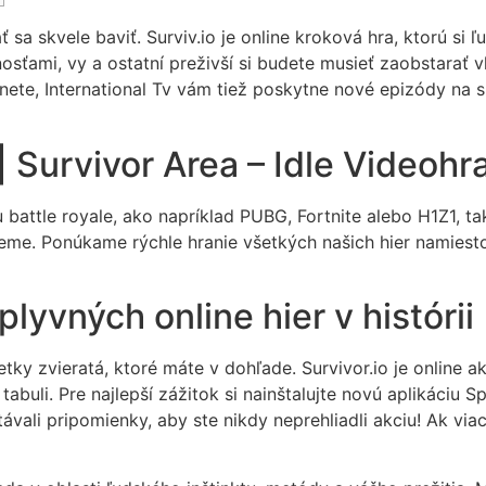
 sa skvele baviť. Surviv.io je online kroková hra, ktorú si
mi, vy a ostatní preživší si budete musieť zaobstarať vla
hnete, International Tv vám tiež poskytne nové epizódy na 
 Survivor Area – Idle Videohr
u battle royale, ako napríklad PUBG, Fortnite alebo H1Z1, ta
dujeme. Ponúkame rýchle hranie všetkých našich hier namiest
lyvných online hier v histórii
etky zvieratá, ktoré máte v dohľade. Survivor.io je online ak
abuli. Pre najlepší zážitok si nainštalujte novú aplikáciu S
ali pripomienky, aby ste nikdy neprehliadli akciu! Ak viace