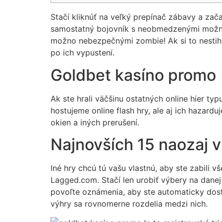
Stačí kliknúť na veľký prepínač zábavy a začať
samostatný bojovník s neobmedzenými možnosťa
možno nebezpečnými zombie!
Ak si to nesti
po ich vypustení.
Goldbet kasíno promo |
Ak ste hrali väčšinu ostatných online hier typ
hostujeme online flash hry, ale aj ich hazar
okien a iných prerušení.
Najnovších 15 naozaj vp
Iné hry chcú tú vašu vlastnú, aby ste zabili vš
Lagged.com. Stačí len urobiť výbery na danej t
povoľte oznámenia, aby ste automaticky dostáv
výhry sa rovnomerne rozdelia medzi nich.