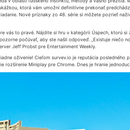
eda v oblasti ľudského inštinktu, metódy a vášho prežitia. 
ážkou, ktorá vám umožní definitívne prekonať predchádzaj
danie. Nové príznaky zo 48. série si môžete pozrieť naživ
re vás to pravé. Nájdite si hru v kategórii Úspech, ktorú s
ozorne počúvať, aby ste našli odpoveď. „Existuje niečo no
server Jeff Probst pre Entertainment Weekly.
m žiadne oživenie! Cieľom survev.io je reputácia posledného
e rozšírenie Miniplay pre Chrome. Dnes je hranie jednoduc