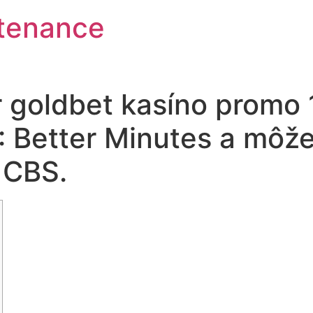
tenance
or goldbet kasíno promo
0: Better Minutes a môž
 CBS.