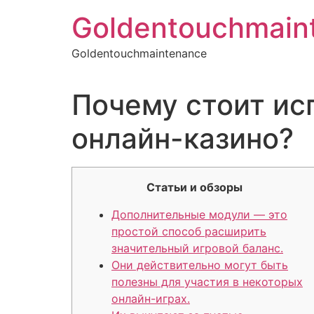
Skip
Goldentouchmain
to
content
Goldentouchmaintenance
Почему стоит ис
онлайн-казино?
Статьи и обзоры
Дополнительные модули — это
простой способ расширить
значительный игровой баланс.
Они действительно могут быть
полезны для участия в некоторых
онлайн-играх.