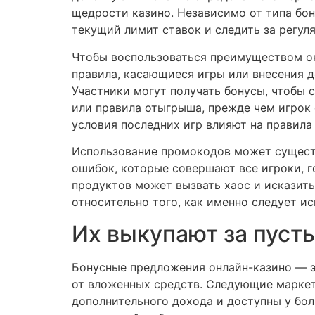
щедрости казино. Независимо от типа бон
текущий лимит ставок и следить за регул
Чтобы воспользоваться преимуществом он
правила, касающиеся игры или внесения д
Участники могут получать бонусы, чтобы 
или правила отыгрыша, прежде чем игрок 
условия последних игр влияют на правила 
Использование промокодов может существ
ошибок, которые совершают все игроки, г
продуктов может вызвать хаос и исказить 
относительно того, как именно следует и
Их выкупают за пуст
Бонусные предложения онлайн-казино — э
от вложенных средств. Следующие маркет
дополнительного дохода и доступны у бол