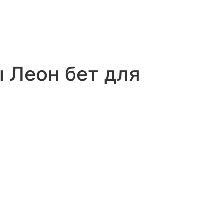
 Леон бет для