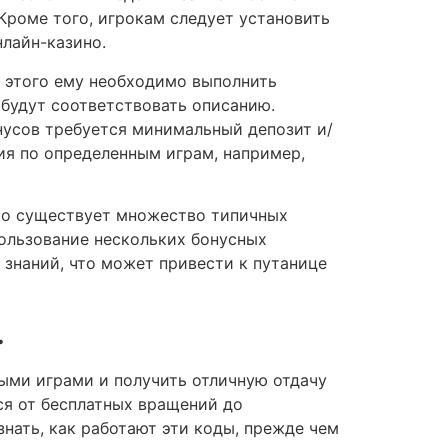
Кроме того, игрокам следует установить
нлайн-казино.
я этого ему необходимо выполнить
 будут соответствовать описанию.
онусов требуется минимальный депозит и/
ия по определенным играм, например,
ко существует множество типичных
пользование нескольких бонусных
 знаний, что может привести к путанице
.
ыми играми и получить отличную отдачу
я от бесплатных вращений до
нать, как работают эти коды, прежде чем