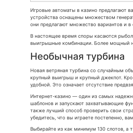
Игровые автоматы в казино предлагают ва
устройства оснащены множеством генерат
они предлагают множество вариантов и в 
В настоящее время споры касаются рыболо
выигрышные комбинации.
Более мощный н
Необычная турбина
Новая ветряная турбина со случайным об
крупный выигрыш и крупный джекпот. Кром
удобной. Это означает отсутствие предвз
Интернет-казино — один из самых надежны
шаблонов и запускают захватывающие фун
также лучший способ проверить свои стра
убедитесь, что вы играете постепенно, ва
Выбирайте из как минимум 130 слотов, а т