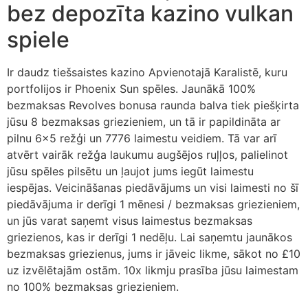
bez depozīta kazino vulkan
spiele
Ir daudz tiešsaistes kazino Apvienotajā Karalistē, kuru
portfolijos ir Phoenix Sun spēles. Jaunākā 100%
bezmaksas Revolves bonusa raunda balva tiek piešķirta
jūsu 8 bezmaksas griezieniem, un tā ir papildināta ar
pilnu 6×5 režģi un 7776 laimestu veidiem. Tā var arī
atvērt vairāk režģa laukumu augšējos ruļļos, ​​palielinot
jūsu spēles pilsētu un ļaujot jums iegūt laimestu
iespējas. Veicināšanas piedāvājums un visi laimesti no šī
piedāvājuma ir derīgi 1 mēnesi / bezmaksas griezieniem,
un jūs varat saņemt visus laimestus bezmaksas
griezienos, kas ir derīgi 1 nedēļu. Lai saņemtu jaunākos
bezmaksas griezienus, jums ir jāveic likme, sākot no £10
uz izvēlētajām ostām. 10x likmju prasība jūsu laimestam
no 100% bezmaksas griezieniem.