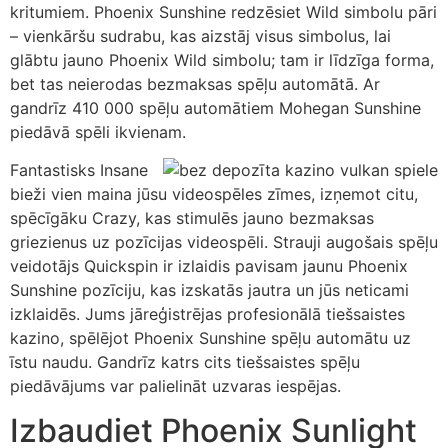
kritumiem. Phoenix Sunshine redzēsiet Wild simbolu pāri
– vienkāršu sudrabu, kas aizstāj visus simbolus, lai
glābtu jauno Phoenix Wild simbolu; tam ir līdzīga forma,
bet tas neierodas bezmaksas spēļu automātā. Ar
gandrīz 410 000 spēļu automātiem Mohegan Sunshine
piedāvā spēli ikvienam.
Fantastisks Insane
bieži vien maina jūsu videospēles zīmes, izņemot citu,
spēcīgāku Crazy, kas stimulēs jauno bezmaksas
griezienus uz pozīcijas videospēli. Strauji augošais spēļu
veidotājs Quickspin ir izlaidis pavisam jaunu Phoenix
Sunshine pozīciju, kas izskatās jautra un jūs neticami
izklaidēs. Jums jāreģistrējas profesionālā tiešsaistes
kazino, spēlējot Phoenix Sunshine spēļu automātu uz
īstu naudu. Gandrīz katrs cits tiešsaistes spēļu
piedāvājums var palielināt uzvaras iespējas.
Izbaudiet Phoenix Sunlight