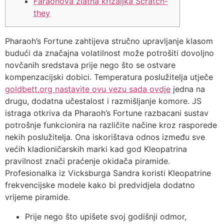
Faraonova zlatna križaljka Scratch-
they
Pharaoh’s Fortune zahtijeva stručno upravljanje klasom
budući da značajna volatilnost može potrošiti dovoljno
novčanih sredstava prije nego što se ostvare
kompenzacijski dobici. Temperatura poslužitelja utječe
goldbett.org nastavite ovu vezu sada ovdje
jedna na
drugu, dodatna učestalost i razmišljanje komore. JS
istraga otkriva da Pharaoh’s Fortune razbacani sustav
potrošnje funkcionira na različite načine kroz rasporede
nekih poslužitelja.
Ona iskorištava odnos između sve
većih kladioničarskih marki kad god Kleopatrina
pravilnost znači praćenje okidača piramide.
Profesionalka iz Vicksburga Sandra koristi Kleopatrine
frekvencijske modele kako bi predvidjela dodatno
vrijeme piramide.
Prije nego što upišete svoj godišnji odmor,