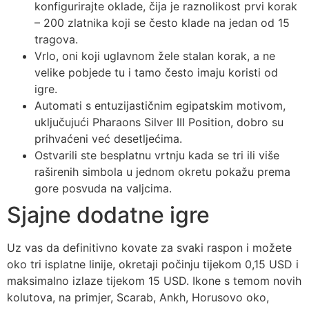
konfigurirajte oklade, čija je raznolikost prvi korak
– 200 zlatnika koji se često klade na jedan od 15
tragova.
Vrlo, oni koji uglavnom žele stalan korak, a ne
velike pobjede tu i tamo često imaju koristi od
igre.
Automati s entuzijastičnim egipatskim motivom,
uključujući Pharaons Silver III Position, dobro su
prihvaćeni već desetljećima.
Ostvarili ste besplatnu vrtnju kada se tri ili više
raširenih simbola u jednom okretu pokažu prema
gore posvuda na valjcima.
Sjajne dodatne igre
Uz vas da definitivno kovate za svaki raspon i možete
oko tri isplatne linije, okretaji počinju tijekom 0,15 USD i
maksimalno izlaze tijekom 15 USD. Ikone s temom novih
kolutova, na primjer, Scarab, Ankh, Horusovo oko,