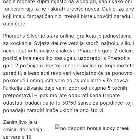
način možete kupiti mjesto na videoigri, kao i kako oni
funkcioniraju, a ne riskirati previše novca. Dakle, za one
koji imaju fantastičan niz, trebali biste unovčiti zaradu i
otići ćete.
Pharaohs Silver je stara online igra koja je jednostavna
za kockanje. Svježa deluxe verzija sadrži najbolju sliku i
nevjerojatno temeljite znakove. Pharaoh’s gold 2 deluxe
pozicija ima nekoliko zasluga u usporedbi s Pharaoh’s
gold 2 pozicijom. Postoji mnogo načina na koje možete
zaraditi, a besplatni revolveri vjerojatno će se ponovno
pokrenuti i omogućiti vam da akumulirate više novca.
Funkcija uživanja daje vam izbor od ukupno 5 točnih
pretpostavki – ipak morate odabrati kada trebate
odustati, budući da je to 50/50 šanse za pojedince koji
pohađaju zaraditi inače uklonite ono što vi.
Zanimljivo je u
smislu dobivanja
servera s 15