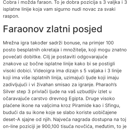
Cobra i možda faraon. To je dobra pozicija s 3 valjka i 3
isplatne linije koja vam sigurno nudi novac za svaki
raspon.
Faraonov zlatni posjed
Mrežna igra također sadrži bonuse, na primjer 100
posto besplatnih okretaja i množitelje, koji mogu znatno
povećati dobitke. Cilj je postaviti odgovarajuće
znakove uz bočne isplatne linije kako bi se postigli
visoki dobici. Videoigra ima dizajn s 5 valjaka i 3 linije
koji ima više isplatnih linija, uzimajući ljude koji imaju
zadivljujući i vi živahan smisao za igranje. Pharaoh’s
Silver step 3 privlači ljude na vaš uzbudljiv izlet u
očaravajuće carstvo drevnog Egipta. Druge visoko
plaćene ikone na valjcima kroz Piramide kao i Sfingu,
budući da su ikone koje se slabo koriste uobičajene
deset-A sjajne od njih. Najveća nagrada dostupna na toj
on-line poziciji je 900,100 tisuća novčića, međutim, to je