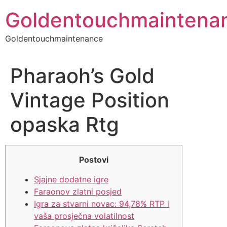
Skip
Goldentouchmaintena
to
content
Goldentouchmaintenance
Pharaoh’s Gold
Vintage Position
opaska Rtg
Postovi
Sjajne dodatne igre
Faraonov zlatni posjed
Igra za stvarni novac: 94,78% RTP i
vaša prosječna volatilnost