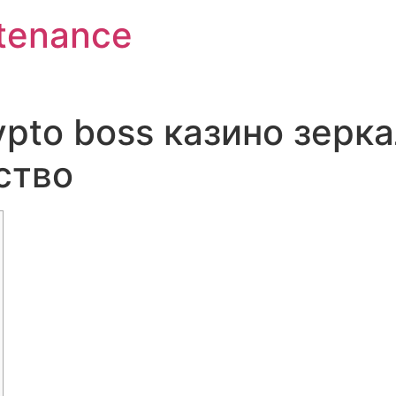
tenance
pto boss казино зерк
ство