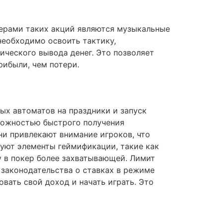
мерами таких акций являются музыкальные
необходимо освоить тактику,
ческого вывода денег. Это позволяет
рибыли, чем потери.
ых автоматов на праздники и запуск
можностью быстрого получения
ни привлекают внимание игроков, что
зуют элементы геймификации, такие как
у в покер более захватывающей. Лимит
 законодательства о ставках в режиме
вать свой доход и начать играть. Это