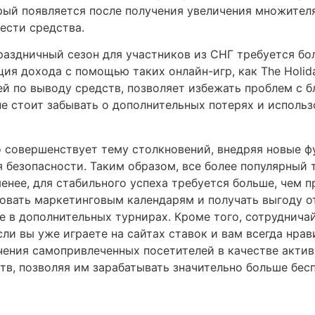
орый появляется после получения увеличения множител
ести средства.
раздничный сезон для участников из СНГ требуется бо
 дохода с помощью таких онлайн-игр, как The Holiday, 
лей по выводу средств, позволяет избежать проблем с 
не стоит забывать о дополнительных потерях и исполь
 совершенствует тему столкновений, внедряя новые ф
я безопасности. Таким образом, все более популярный
менее, для стабильного успеха требуется больше, чем 
овать маркетинговым календарям и получать выгоду о
ие в дополнительных турнирах. Кроме того, сотруднич
сли вы уже играете на сайтах ставок и вам всегда нра
чения самопривлеченных посетителей в качестве актив
тв, позволяя им зарабатывать значительно больше бес