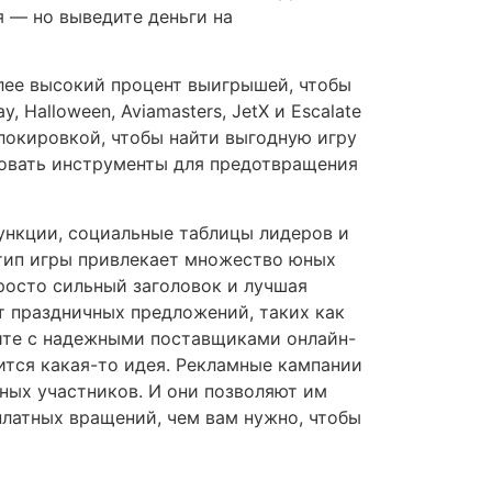
я — но выведите деньги на
лее высокий процент выигрышей, чтобы
Halloween, Aviamasters, JetX и Escalate
блокировкой, чтобы найти выгодную игру
зовать инструменты для предотвращения
ункции, социальные таблицы лидеров и
 тип игры привлекает множество юных
просто сильный заголовок и лучшая
т праздничных предложений, таких как
айте с надежными поставщиками онлайн-
вится какая-то идея. Рекламные кампании
ных участников. И они позволяют им
платных вращений, чем вам нужно, чтобы